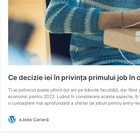
Ce decizie iei în privința primului job 
Ți-ai petrecut poate ultimii doi ani pe băncile facultății, dar fiin
economic pentru 2023. Luând în considerare aceste aspecte, îți d
o cunoaștere mai aprofundată a ofertei de joburi pentru entry-leve
eJobs Carieră