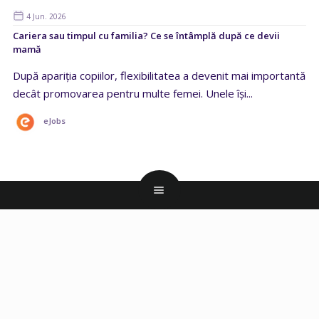
4 Jun. 2026
Cariera sau timpul cu familia? Ce se întâmplă după ce devii
mamă
După apariția copiilor, flexibilitatea a devenit mai importantă
decât promovarea pentru multe femei. Unele își...
eJobs
CANDIDAȚI
Creare CV
Model CV
Scrisoare de intentie
Joburi Online