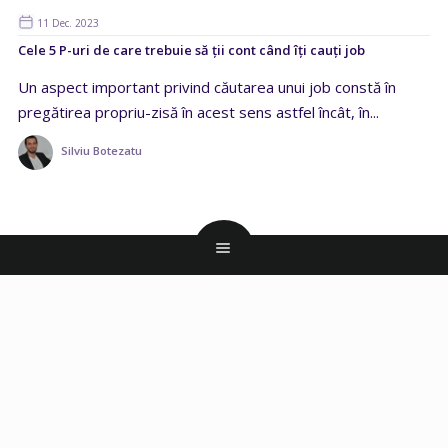
11 Dec. 2023
Cele 5 P-uri de care trebuie să ții cont când îți cauți job
Un aspect important privind căutarea unui job constă în
pregătirea propriu-zisă în acest sens astfel încât, în...
Silviu Botezatu
CANDIDAȚI
Creare CV
Model CV
Scrisoare de intentie
Joburi Online