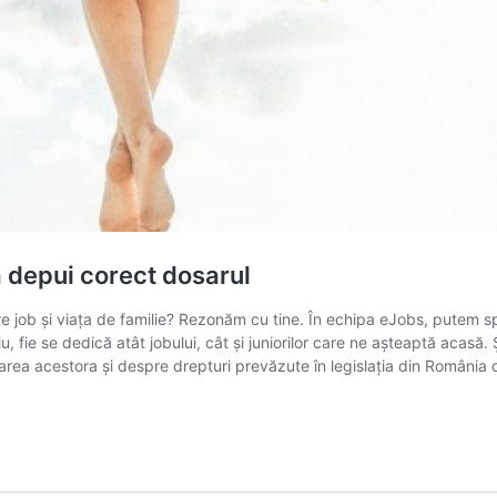
ă depui corect dosarul
între job și viața de familie? Rezonăm cu tine. În echipa eJobs, putem 
u, fie se dedică atât jobului, cât și juniorilor care ne așteaptă acasă
oarea acestora și despre drepturi prevăzute în legislația din România d