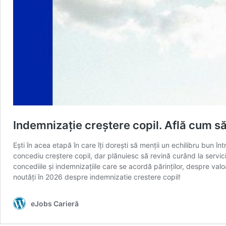
Indemnizație creștere copil. Află cum s
Ești în acea etapă în care îți dorești să menții un echilibru bun 
concediu creștere copil, dar plănuiesc să revină curând la servici
concediile și indemnizațiile care se acordă părinților, despre val
noutăți în 2026 despre indemnizatie crestere copil!
eJobs Carieră