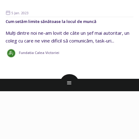
5 Jan. 2023
Cum setăm limite sănătoase la locul de muncă
Mulți dintre noi ne-am lovit de câte un șef mai autoritar, un
coleg cu care ne vine dificil să comunicăm, task-uri...
Fundatia Calea Victoriei
CANDIDAȚI
Creare CV
Model CV
Scrisoare de intentie
Joburi Online