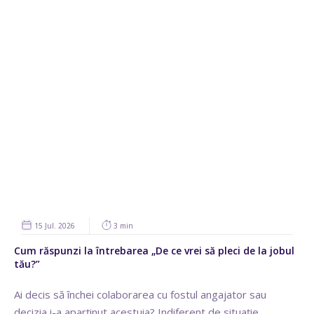
15 Jul. 2026
3 min
Cum răspunzi la întrebarea „De ce vrei să pleci de la jobul
tău?”
Ai decis să închei colaborarea cu fostul angajator sau
decizia i-a aparținut acestuia? Indiferent de situație,