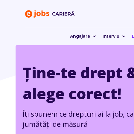
Angajare
Interviu
D
Ține-te drept 
alege corect!
Îți spunem ce drepturi ai la job, c
jumătăți de măsură