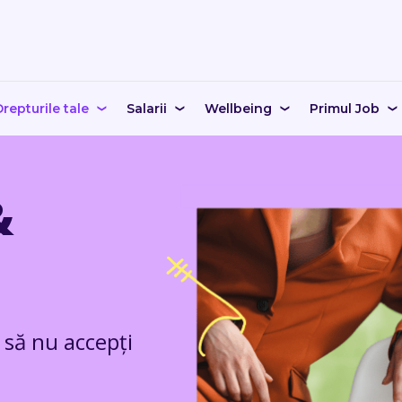
repturile tale
Salarii
Wellbeing
Primul Job
&
a să nu accepți