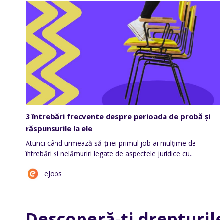
3 întrebări frecvente despre perioada de probă și
răspunsurile la ele
Atunci când urmează să-ți iei primul job ai mulțime de
întrebări și nelămuriri legate de aspectele juridice cu...
eJobs
Descoperă-ți drepturile