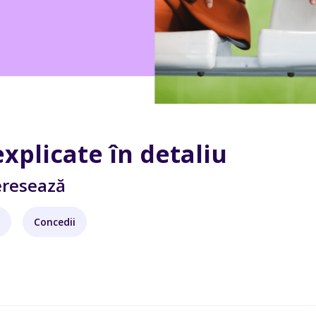
explicate în detaliu
teresează
Concedii