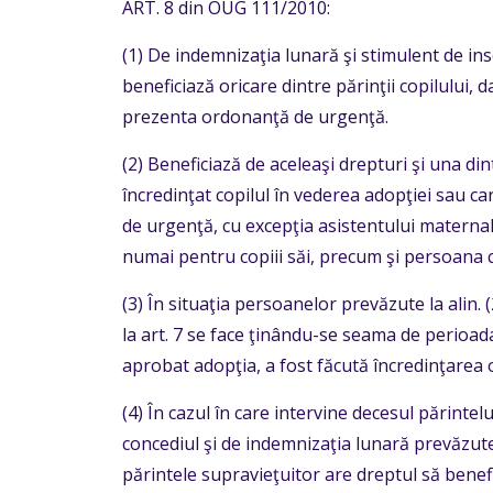
ART. 8 din OUG 111/2010:
(1) De indemnizaţia lunară şi stimulent de i
beneficiază oricare dintre părinţii copilului,
prezenta ordonanţă de urgenţă.
(2) Beneficiază de aceleaşi drepturi şi una din
încredinţat copilul în vederea adopţiei sau ca
de urgenţă, cu excepţia asistentului maternal
numai pentru copiii săi, precum şi persoana c
(3) În situaţia persoanelor prevăzute la alin. 
la art. 7 se face ţinându-se seama de perioada
aprobat adopţia, a fost făcută încredinţarea o
(4) În cazul în care intervine decesul părintel
concediul şi de indemnizaţia lunară prevăzute l
părintele supravieţuitor are dreptul să benef