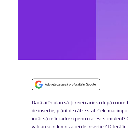
Dacă ai în plan să-ți reiei cariera după concedi
de inserție, plătit de către stat. Cele mai imp
încât să te încadrezi pentru acest stimulent? 
valoarea indemnizației de inserție ? Diferă în