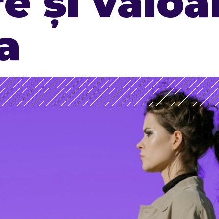
e și valoa
a