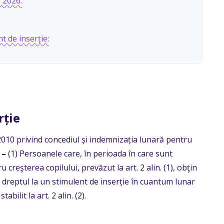
 2026:
t de inserție:
rție
010 privind concediul și indemnizația lunară pentru
 –
(1) Persoanele care, în perioada în care sunt
creşterea copilului, prevăzut la art. 2 alin. (1), obţin
au dreptul la un stimulent de inserție în cuantum lunar
ilit la art. 2 alin. (2).