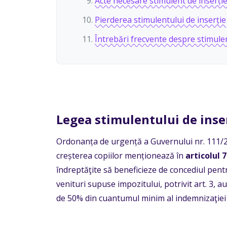
Acte necesare stimulent de inserție
Pierderea stimulentului de inserție
Întrebări frecvente despre stimulen
Legea stimulentului de inse
Ordonanța de urgență a Guvernului nr. 111/2
creșterea copiilor
menționează în
articolul 7
îndreptăţite să beneficieze de concediul pentru 
venituri supuse impozitului, potrivit art. 3, 
de 50% din cuantumul minim al indemnizaţiei stab