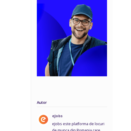
Autor
eJobs
eJobs este platforma de locuri
de munca din Romania care