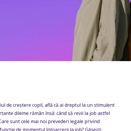
ul de creștere copil, află că ai dreptul la un stimulent
ortante dileme rămân însă: când să revii la job astfel
Care sunt cele mai noi prevederi legale privind
 funcție de momentul întoarcerii la job? Găsești