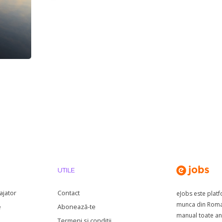
UTILE
ajator
Contact
eJobs este plat
munca din Roman
e
Abonează-te
manual toate anu
Termeni si conditii