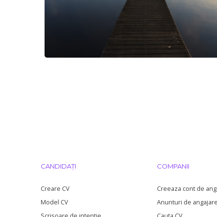
CANDIDAȚI
COMPANII
Creare CV
Creeaza cont de ang
Model CV
Anunturi de angajar
Scrisoare de intentie
Cauta CV