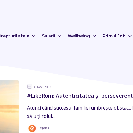
repturile tale
Salarii
Wellbeing
Primul Job
16 Nov. 2018
#LikeRom: Autenticitatea și perseverența
Atunci când succesul familiei umbrește obstacole
să uiți rolul...
eJobs