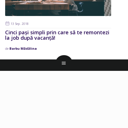
13 Sep. 2018
Cinci pași simpli prin care să te remontezi
la job după vacanță!
de
Barbu Mădălina
CANDIDAȚI
Creare CV
Model CV
Scrisoare de intentie
Joburi Online
Joburi Part Time
Zile libere 2026