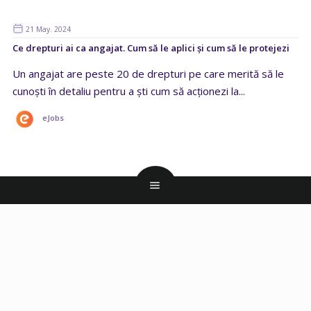
21 May. 2024
Ce drepturi ai ca angajat. Cum să le aplici și cum să le protejezi
Un angajat are peste 20 de drepturi pe care merită să le
cunoști în detaliu pentru a ști cum să acționezi la...
eJobs
CANDIDAȚI
Creare CV
Model CV
Scrisoare de intentie
Joburi Online