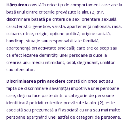
Hărțuirea
constă în orice tip de comportament care are la
bază unul dintre criteriile prevăzute la alin. (2) (n.r.
discriminare bazată pe criterii de sex, orientare sexuală,
caracteristici genetice, vârstă, apartenență națională, rasă,
culoare, etnie, religie, opțiune politică, origine socială,
handicap, situație sau responsabilitate familială,
apartenență ori activitate sindicală) care are ca scop sau
ca efect lezarea demnității unei persoane și duce la
crearea unui mediu intimidant, ostil, degradant, umilitor
sau ofensator.
Discriminarea prin asociere
constă din orice act sau
faptă de discriminare săvârșit(ă) împotriva unei persoane
care, deși nu face parte dintr-o categorie de persoane
identificată potrivit criteriilor prevăzute la alin. (2), este
asociată sau prezumată a fi asociată cu una sau mai multe
persoane aparținând unei astfel de categorii de persoane.