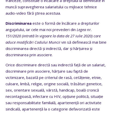
franceze, constituie o încălcare a dreptului la demnitate în
muncă supravegherea salariatului cu mijloace tehnice
audio-video fără ştirea acestuia.
Discriminarea
este o formă de încălcare a drepturilor
angajatului, iar cele mai noi prevederi din
Legea nr.
151/2020 (intrată în vigoare la data de 27 iulie 2020) care
aduce modificări Codului Muncii
vin să definească mai bine
discriminarea directă și indirectă, dar și hărțuirea și
discriminarea prin asociere.
Orice discriminare directă sau indirectă față de un salariat,
discriminare prin asociere, hărțuire sau faptă de
victimizare, bazată pe criteriul de rasă, cetățenie, etnie,
culoare, limbă, religie, origine socială, trăsături genetice,
sex, orientare sexuală, vârstă, handicap, boală cronică
necontagioasă, infectare cu HIV, opțiune politică, situație
sau responsabilitate familială, apartenență ori activitate
sindicală, apartenență la o categorie defavorizată este