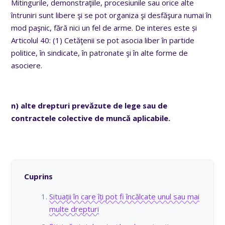
Mitingurile, demonstraţiile, procesiunile sau orice alte
întruniri sunt libere şi se pot organiza şi desfăşura numai în
mod paşnic, fără nici un fel de arme. De interes este și
Articolul 40: (1) Cetăţenii se pot asocia liber în partide
politice, în sindicate, în patronate şi în alte forme de
asociere.
n) alte drepturi prevăzute de lege sau de
contractele colective de muncă aplicabile.
Cuprins
Situații în care îți pot fi încălcate unul sau mai
multe drepturi