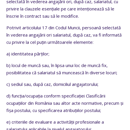
selectată în vederea angajării ori, după caz, salariatul, cu
privire la clauzele esențiale pe care intenționează să le
înscrie în contract sau să le modifice.
Potrivit articolului 17 din Codul Muncii, persoană selectată
în vederea angajării ori salariatul, după caz, va fi informată
cu privire la cel puțin următoarele elemente:
a) identitatea părților;
b) locul de muncă sau, în lipsa unui loc de muncă fix,
posibilitatea că salariatul să muncească în diverse locuri;
c) sediul sau, după caz, domiciliul angajatorului;
d) funcția/ocupația conform specificației Clasificării
ocupațiilor din România sau altor acte normative, precum și
fișa postului, cu specificarea atribuțiilor postului;
e) criteriile de evaluare a activității profesionale a
salariatului aplicabile la nivelul angajatorului;