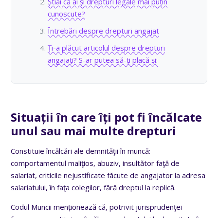
Știai că ai și drepturi legale mai puțin
cunoscute?
Întrebări despre drepturi angajat
Ți-a plăcut articolul despre drepturi
angajați? S-ar putea să-ți placă și:
Situații în care îți pot fi încălcate
unul sau mai multe drepturi
Constituie încălcări ale demnităţii în muncă:
comportamentul maliţios, abuziv, insultător faţă de
salariat, criticile nejustificate făcute de angajator la adresa
salariatului, în faţa colegilor, fără dreptul la replică.
Codul Muncii menționează că, potrivit jurisprudenţei