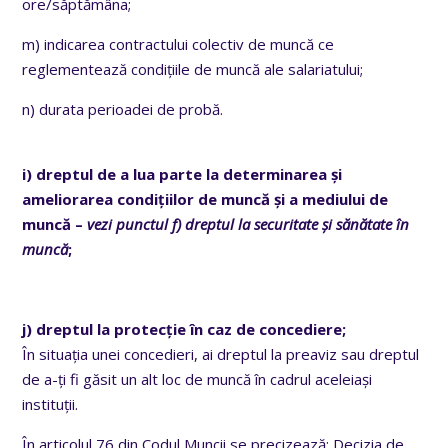
ore/săptămâna;
m) indicarea contractului colectiv de muncă ce
reglementează condițiile de muncă ale salariatului;
n) durata perioadei de probă.
i) dreptul de a lua parte la determinarea și
ameliorarea condițiilor de muncă și a mediului de
muncă –
vezi punctul f) dreptul la securitate și sănătate în
muncă
;
j) dreptul la protecție în caz de concediere;
În situația unei concedieri, ai dreptul la preaviz sau dreptul
de a-ți fi găsit un alt loc de muncă în cadrul aceleiași
instituții.
În articolul 76 din Codul Muncii se precizează: Decizia de