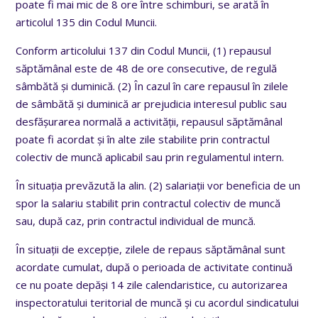
poate fi mai mic de 8 ore între schimburi, se arată în
articolul 135 din Codul Muncii.
Conform articolului 137 din Codul Muncii, (1) repausul
săptămânal este de 48 de ore consecutive, de regulă
sâmbătă și duminică. (2) În cazul în care repausul în zilele
de sâmbătă și duminică ar prejudicia interesul public sau
desfășurarea normală a activității, repausul săptămânal
poate fi acordat și în alte zile stabilite prin contractul
colectiv de muncă aplicabil sau prin regulamentul intern.
În situația prevăzută la alin. (2) salariații vor beneficia de un
spor la salariu stabilit prin contractul colectiv de muncă
sau, după caz, prin contractul individual de muncă.
În situații de excepție, zilele de repaus săptămânal sunt
acordate cumulat, după o perioada de activitate continuă
ce nu poate depăși 14 zile calendaristice, cu autorizarea
inspectoratului teritorial de muncă și cu acordul sindicatului