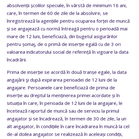
absolvenții școlilor speciale, în vârstă de minimum 16 ani,
care, în termen de 60 de zile de la absolvire, se
înregistrează la agențiile pentru ocuparea forței de muncă
și se angajează cu normă întreagă pentru o perioadă mai
mare de 12 luni, beneficiază, din bugetul asigurărilor
pentru șomaj, de o primă de inserție egală cu de 3 ori
valoarea indicatorului social de referință în vigoare la data
încadrării.
Prima de inserție se acordă în două tranșe egale, la data
angajării şi după expirarea perioadei de 12 luni de la
angajare. Persoanele care beneficiază de prima de
inserție au dreptul la menținerea primei acordate și în
situația în care, în perioada de 12 luni de la angajare, le
încetează raportul de muncă sau de serviciu la primul
angajator și se încadrează, în termen de 30 de zile, la un
alt angajator, în condițiile în care încadrarea în muncă la cel
de-al doilea angajator se realizează în aceleași condiții,