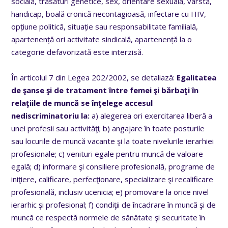
socială, trăsături genetice, sex, orientare sexuală, vârstă,
handicap, boală cronică necontagioasă, infectare cu HIV,
opțiune politică, situație sau responsabilitate familială,
apartenență ori activitate sindicală, apartenență la o
categorie defavorizată este interzisă.
În articolul 7 din Legea 202/2002, se detaliază:
Egalitatea
de şanse şi de tratament între femei şi bărbaţi în
relaţiile de muncă se înţelege accesul
nediscriminatoriu la:
a) alegerea ori exercitarea liberă a
unei profesii sau activităţi; b) angajare în toate posturile
sau locurile de muncă vacante şi la toate nivelurile ierarhiei
profesionale; c) venituri egale pentru muncă de valoare
egală; d) informare şi consiliere profesională, programe de
iniţiere, calificare, perfecţionare, specializare şi recalificare
profesională, inclusiv ucenicia; e) promovare la orice nivel
ierarhic şi profesional; f) condiţii de încadrare în muncă şi de
muncă ce respectă normele de sănătate şi securitate în