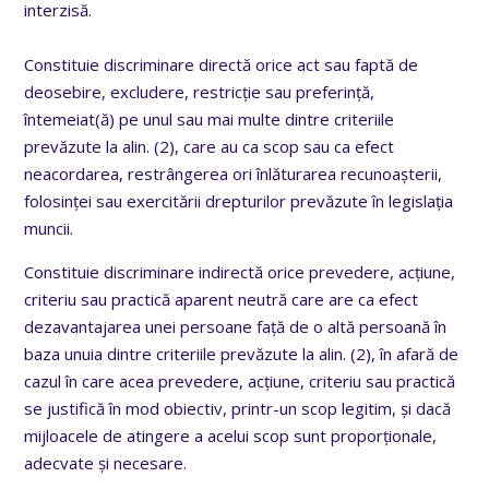
interzisă.
Constituie discriminare directă orice act sau faptă de
deosebire, excludere, restricție sau preferință,
întemeiat(ă) pe unul sau mai multe dintre criteriile
prevăzute la alin. (2), care au ca scop sau ca efect
neacordarea, restrângerea ori înlăturarea recunoașterii,
folosinței sau exercitării drepturilor prevăzute în legislația
muncii.
Constituie discriminare indirectă orice prevedere, acțiune,
criteriu sau practică aparent neutră care are ca efect
dezavantajarea unei persoane față de o altă persoană în
baza unuia dintre criteriile prevăzute la alin. (2), în afară de
cazul în care acea prevedere, acțiune, criteriu sau practică
se justifică în mod obiectiv, printr-un scop legitim, și dacă
mijloacele de atingere a acelui scop sunt proporționale,
adecvate și necesare.