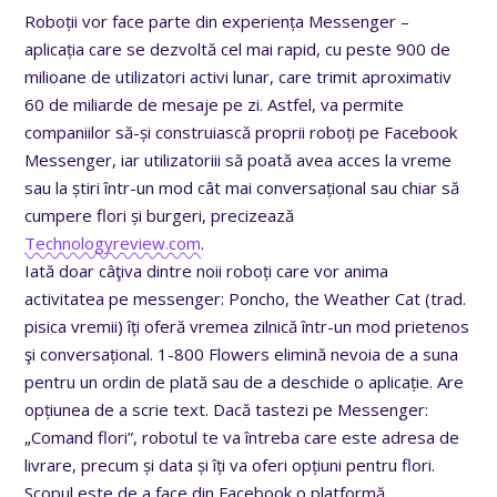
Roboții vor face parte din experiența Messenger –
aplicația care se dezvoltă cel mai rapid, cu peste 900 de
milioane de utilizatori activi lunar, care trimit aproximativ
60 de miliarde de mesaje pe zi. Astfel, va permite
companiilor să-și construiască proprii roboți pe Facebook
Messenger, iar utilizatoriii să poată avea acces la vreme
sau la știri într-un mod cât mai conversațional sau chiar să
cumpere flori și burgeri, precizează
Technologyreview.com
.
Iată doar câţiva dintre noii roboți care vor anima
activitatea pe messenger: Poncho, the Weather Cat (trad.
pisica vremii) îți oferă vremea zilnică într-un mod prietenos
şi conversațional. 1-800 Flowers elimină nevoia de a suna
pentru un ordin de plată sau de a deschide o aplicație. Are
opțiunea de a scrie text. Dacă tastezi pe Messenger:
„Comand flori”, robotul te va întreba care este adresa de
livrare, precum și data și îți va oferi opțiuni pentru flori.
Scopul este de a face din Facebook o platformă