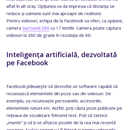
aflat în alt oraș. Opțiunea va da impresia că distanța se
reduce și oamenii sunt mai aproape de realitate.
Pentru videouri, echipa de la Facebook va oferi, ca opțiune,
camera
Surround 360
cu 17 lentile. Camera poate captura
videouri la 360 de grade în rezoluția de 8K.
Inteligența artificială, dezvoltată
pe Facebook
Facebook plănuieşte să dezvolte un software capabil să
recunoască elementele din poze sau din videouri. De
exemplu, va recunoaște persoanele, accesoriile,
elementele naturii etc. Astfel, poți căuta poze publicate pe
rețeaua de socializare folosind text. Poți să tastezi
„munte” și să ți se afișeze pozele de la cea mai recentă
excursie. Același sistem va fi folosit și pentru videourile