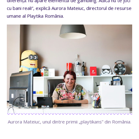
diferență: nu apare elementul de gambling. Adică nu te joci
cu bani reali”, explică Aurora Mateiuc, directorul de resurse
umane al Playtika România.
Aurora Mateiuc, unul dintre primii „playtikans” din România.