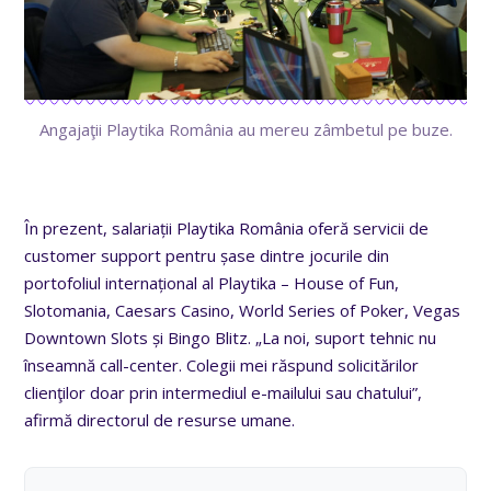
Angajaţii Playtika România au mereu zâmbetul pe buze.
În prezent, salariații Playtika România oferă servicii de
customer support pentru șase dintre jocurile din
portofoliul internațional al Playtika – House of Fun,
Slotomania, Caesars Casino, World Series of Poker, Vegas
Downtown Slots și Bingo Blitz. „La noi, suport tehnic nu
înseamnă call-center. Colegii mei răspund solicitărilor
clienţilor doar prin intermediul e-mailului sau chatului”,
afirmă directorul de resurse umane.