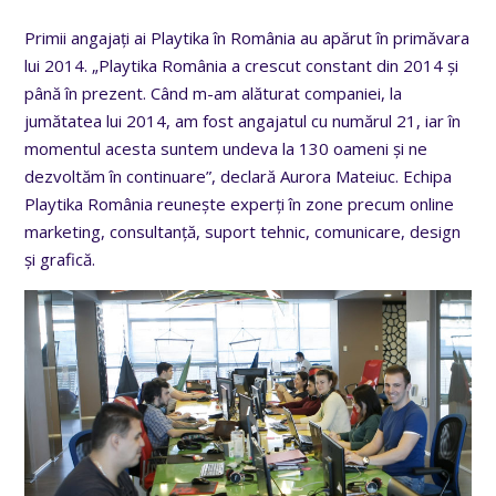
Primii angajați ai Playtika în România au apărut în primăvara
lui 2014. „Playtika România a crescut constant din 2014 și
până în prezent. Când m-am alăturat companiei, la
jumătatea lui 2014, am fost angajatul cu numărul 21, iar în
momentul acesta suntem undeva la 130 oameni și ne
dezvoltăm în continuare”, declară Aurora Mateiuc. Echipa
Playtika România reunește experți în zone precum online
marketing, consultanță, suport tehnic, comunicare, design
și grafică.