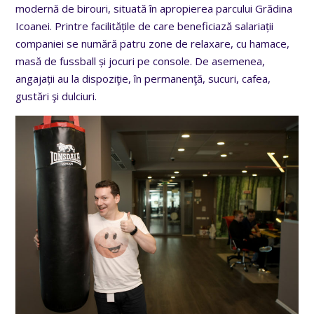
modernă de birouri, situată în apropierea parcului Grădina
Icoanei. Printre facilitățile de care beneficiază salariații
companiei se numără patru zone de relaxare, cu hamace,
masă de fussball și jocuri pe console. De asemenea,
angajații au la dispoziţie, în permanenţă, sucuri, cafea,
gustări şi dulciuri.