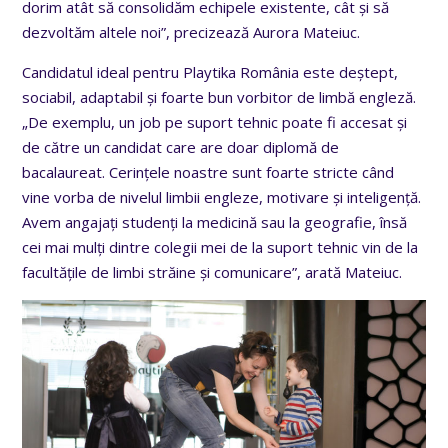
dorim atât să consolidăm echipele existente, cât și să
dezvoltăm altele noi”, precizează Aurora Mateiuc.
Candidatul ideal pentru Playtika România este deștept,
sociabil, adaptabil și foarte bun vorbitor de limbă engleză.
„De exemplu, un job pe suport tehnic poate fi accesat și
de către un candidat care are doar diplomă de
bacalaureat. Cerințele noastre sunt foarte stricte când
vine vorba de nivelul limbii engleze, motivare și inteligență.
Avem angajați studenți la medicină sau la geografie, însă
cei mai mulți dintre colegii mei de la suport tehnic vin de la
facultățile de limbi străine și comunicare”, arată Mateiuc.