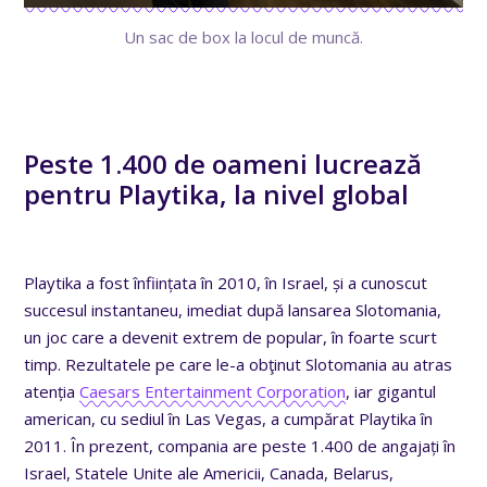
Un sac de box la locul de muncă.
Peste 1.400 de oameni lucrează
pentru Playtika, la nivel global
Playtika a fost înființata în 2010, în Israel, și a cunoscut
succesul instantaneu, imediat după lansarea Slotomania,
un joc care a devenit extrem de popular, în foarte scurt
timp. Rezultatele pe care le-a obţinut Slotomania au atras
atenția
Caesars Entertainment Corporation
, iar gigantul
american, cu sediul în Las Vegas, a cumpărat Playtika în
2011. În prezent, compania are peste 1.400 de angajați în
Israel, Statele Unite ale Americii, Canada, Belarus,