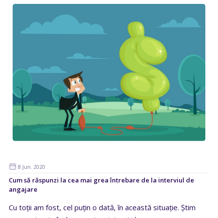
8 Jun. 2020
Cum să răspunzi la cea mai grea întrebare de la interviul de
angajare
Cu toții am fost, cel puțin o dată, în această situație. Știm