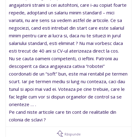
angajatorii straini si cei autohtoni, care i-au copiat foarte
repede, adoptand un salariu minim standard – mici
variatii, nu are sens sa vedem astfel de articole. Ce sa
negociezi, cand esti intrebat din start care este salariul
minim pentru care ai lucra si, daca nu te situezi in jurul
salariului standard, esti eliminat ? Nu mai vorbesc daca
esti trecut de 40 ani si CV-ul aterizeaza direct la cos.
Nu se cauta oameni competenti, ci ieftini. Patronii au
descoperit ca daca angajeaza cativa “robotei”
coordonati de un “soft” bun, este mai rentabil pe termen
scurt. Iar pe termen mediu si lung nu conteaza, caci dau
tunul si apoi mai vad ei. Voteaza pe cine trebuie, care le
fac legile cum vor si dispun organelor de control sa se
orienteze … .
Pe cand niste articole care tin cont de realitatile din
colonia de sclavi ?
Răspunde