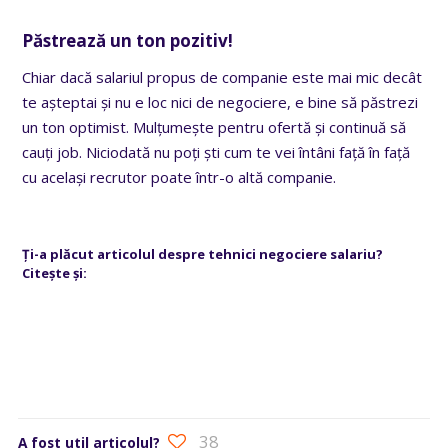
Păstrează un ton pozitiv!
Chiar dacă salariul propus de companie este mai mic decât
te așteptai și nu e loc nici de negociere, e bine să păstrezi
un ton optimist. Mulțumește pentru ofertă și continuă să
cauți job. Niciodată nu poți ști cum te vei întâni față în față
cu același recrutor poate într-o altă companie.
Ți-a plăcut articolul despre tehnici negociere salariu?
Citește și:
38
A fost util articolul?