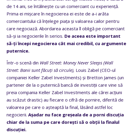
de 14 ani, se întâlnește cu un comerciant cu experiență.
Prima ei mișcare în negocierea ei este de a-i arăta
comerciantului că înțelege piața și valoarea cailor pentru
care negociază. Abordarea aceasta îl obligă pe comerciant
să-și ia negocierile în serios.
De aceea este important
să-ți începi negocierea cât mai credibil, cu argumente
puternice.
Într-o scenă din
Wall Street: Money Never Sleeps (Wall
Street: Banii sunt făcuți să circule),
Louis Zabel (CEO-ul
companiei Keller Zabel Investments) și Bretton James (un
partener de la o puternică bancă de investiții care vine să
preia compania Keller Zabel Investments ale cărei acțiuni
au scăzut drastic) au fiecare o cifră de pornire, diferită de
valoarea pe care o așteaptă la final, lăsând astfel loc
negocierii.
Așadar nu face greșeala de a porni discuția
chiar de la suma pe care dorești să o obții la finalul
discuției.