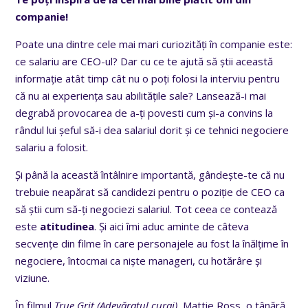
companie!
Poate una dintre cele mai mari curiozități în companie este:
ce salariu are CEO-ul? Dar cu ce te ajută să știi această
informație atât timp cât nu o poți folosi la interviu pentru
că nu ai experiența sau abilitățile sale? Lansează-i mai
degrabă provocarea de a-ți povesti cum și-a convins la
rândul lui șeful să-i dea salariul dorit și ce tehnici negociere
salariu a folosit.
Și până la această întâlnire importantă, gândește-te că nu
trebuie neapărat să candidezi pentru o poziție de CEO ca
să știi cum să-ți negociezi salariul. Tot ceea ce contează
este
atitudinea
. Și aici îmi aduc aminte de câteva
secvențe din filme în care personajele au fost la înălțime în
negociere, întocmai ca niște manageri, cu hotărâre și
viziune.
În filmul
True Grit (Adevăratul curaj),
Mattie Ross, o tânără