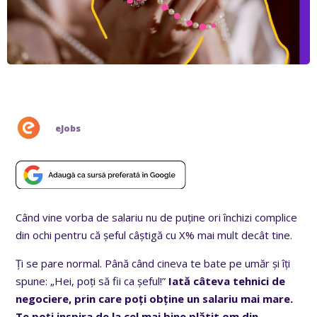
eJobs
Când vine vorba de salariu nu de puține ori închizi complice
din ochi pentru că șeful câștigă cu X% mai mult decât tine.
Ți se pare normal. Până când cineva te bate pe umăr și îți
spune: „Hei, poți să fii ca șeful!”
Iată câteva tehnici de
negociere, prin care poți obține un salariu mai mare.
Te poți inspira de la cel mai bine plătit om din