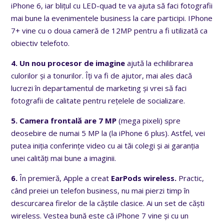
iPhone 6, iar blițul cu LED-quad te va ajuta să faci fotografii
mai bune la evenimentele business la care participi. IPhone
7+ vine cu o doua cameră de 12MP pentru a fi utilizată ca
obiectiv telefoto.
4. Un nou procesor de imagine
ajută la echilibrarea
culorilor și a tonurilor. Îți va fi de ajutor, mai ales dacă
lucrezi în departamentul de marketing și vrei să faci
fotografii de calitate pentru rețelele de socializare.
5. Camera frontală are 7 MP
(mega pixeli) spre
deosebire de numai 5 MP la (la iPhone 6 plus). Astfel, vei
putea iniția conferințe video cu ai tăi colegi și ai garanția
unei calități mai bune a imaginii.
6.
În premieră, Apple a creat
EarPods wireless.
Practic,
când preiei un telefon business, nu mai pierzi timp în
descurcarea firelor de la căștile clasice. Ai un set de căști
wireless. Vestea bună este că iPhone 7 vine și cu un