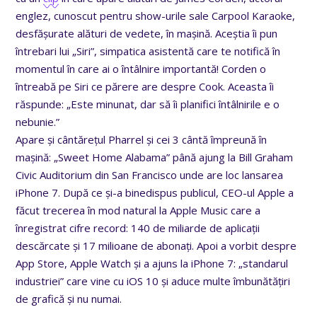
englez, cunoscut pentru show-urile sale Carpool Karaoke,
desfășurate alături de vedete, în mașină. Aceștia îi pun
întrebari lui „Siri”, simpatica asistentă care te notifică în
momentul în care ai o întâlnire importantă! Corden o
întreabă pe Siri ce părere are despre Cook. Aceasta îi
răspunde: „Este minunat, dar să îi planifici întâlnirile e o
nebunie.”
Apare și cântărețul Pharrel și cei 3 cântă împreună în
mașină: „Sweet Home Alabama” până ajung la Bill Graham
Civic Auditorium din San Francisco unde are loc lansarea
iPhone 7. După ce și-a binedispus publicul, CEO-ul Apple a
făcut trecerea în mod natural la Apple Music care a
înregistrat cifre record: 140 de miliarde de aplicații
descărcate și 17 milioane de abonați. Apoi a vorbit despre
App Store, Apple Watch și a ajuns la iPhone 7: „standarul
industriei” care vine cu iOS 10 și aduce multe îmbunătățiri
de grafică și nu numai.