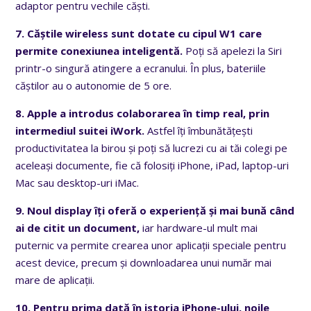
adaptor pentru vechile căști.
7. Căștile wireless sunt dotate cu cipul W1 care
permite conexiunea inteligentă.
Poți să apelezi la Siri
printr-o singură atingere a ecranului. În plus, bateriile
căștilor au o autonomie de 5 ore.
8. Apple a introdus colaborarea în timp real, prin
intermediul suitei iWork.
Astfel îți îmbunătățești
productivitatea la birou și poți să lucrezi cu ai tăi colegi pe
aceleași documente, fie că folosiți iPhone, iPad, laptop-uri
Mac sau desktop-uri iMac.
9. Noul display îți oferă o experiență și mai bună când
ai de citit un document,
iar hardware-ul mult mai
puternic va permite crearea unor aplicații speciale pentru
acest device, precum și downloadarea unui număr mai
mare de aplicații.
10. Pentru prima dată în istoria iPhone-ului, noile