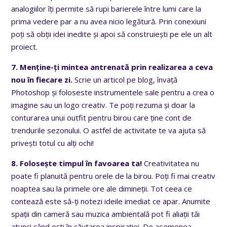
analogiilor îți permite să rupi barierele între lumi care la
prima vedere par a nu avea nicio legătură. Prin conexiuni
poți să obții idei inedite și apoi să construiești pe ele un alt
proiect.
7. Menține-ți mintea antrenată prin realizarea a ceva
nou în fiecare zi.
Scrie un articol pe blog, învață
Photoshop și foloseste instrumentele sale pentru a crea o
imagine sau un logo creativ. Te poți rezuma și doar la
conturarea unui outfit pentru birou care ține cont de
trendurile sezonului. O astfel de activitate te va ajuta să
privești totul cu alți ochi!
8. Folosește timpul în favoarea ta!
Creativitatea nu
poate fi planuită pentru orele de la birou. Poți fi mai creativ
noaptea sau la primele ore ale dimineții. Tot ceea ce
contează este să-ți notezi ideile imediat ce apar. Anumite
spații din cameră sau muzica ambientală pot fi aliații tăi
atunci când ești în căutarea inspirației. De asemenea,