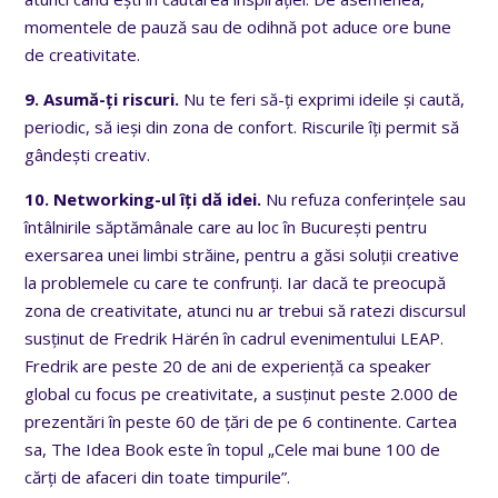
momentele de pauză sau de odihnă pot aduce ore bune
de creativitate.
9. Asumă-ți riscuri.
Nu te feri să-ți exprimi ideile și caută,
periodic, să ieși din zona de confort. Riscurile îți permit să
gândești creativ.
10. Networking-ul îți dă idei.
Nu refuza conferințele sau
întâlnirile săptămânale care au loc în București pentru
exersarea unei limbi străine, pentru a găsi soluții creative
la problemele cu care te confrunți. Iar dacă te preocupă
zona de creativitate, atunci nu ar trebui să ratezi discursul
susținut de Fredrik Härén în cadrul evenimentului LEAP.
Fredrik are peste 20 de ani de experiență ca speaker
global cu focus pe creativitate, a susținut peste 2.000 de
prezentări în peste 60 de țări de pe 6 continente. Cartea
sa, The Idea Book este în topul „Cele mai bune 100 de
cărți de afaceri din toate timpurile”.