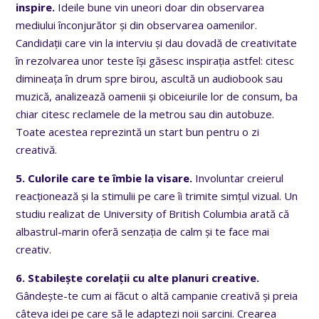
inspire.
Ideile bune vin uneori doar din observarea
mediului înconjurător și din observarea oamenilor.
Candidații care vin la interviu și dau dovadă de creativitate
în rezolvarea unor teste își găsesc inspirația astfel: citesc
dimineața în drum spre birou, ascultă un audiobook sau
muzică, analizează oamenii și obiceiurile lor de consum, ba
chiar citesc reclamele de la metrou sau din autobuze.
Toate acestea reprezintă un start bun pentru o zi
creativă.
5. Culorile care te îmbie la visare.
Involuntar creierul
reacționează și la stimulii pe care îi trimite simțul vizual. Un
studiu realizat de University of British Columbia arată că
albastrul-marin oferă senzația de calm și te face mai
creativ.
6. Stabilește corelații cu alte planuri creative.
Gândește-te cum ai făcut o altă campanie creativă și preia
câteva idei pe care să le adaptezi noii sarcini. Crearea