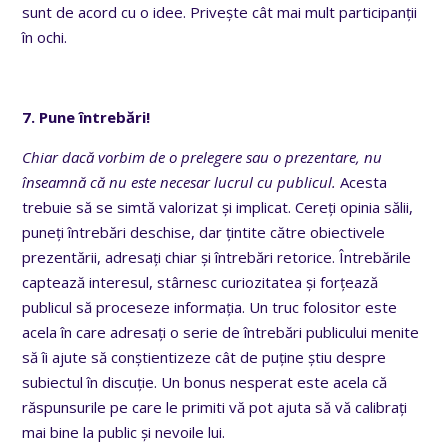
sunt de acord cu o idee. Privește cât mai mult participanții
în ochi.
7. Pune întrebări!
Chiar dacă vorbim de o prelegere sau o prezentare, nu
înseamnă că nu este necesar lucrul cu publicul.
Acesta
trebuie să se simtă valorizat și implicat. Cereți opinia sălii,
puneți întrebări deschise, dar țintite către obiectivele
prezentării, adresați chiar și întrebări retorice. Întrebările
captează interesul, stârnesc curiozitatea și forțează
publicul să proceseze informația. Un truc folositor este
acela în care adresați o serie de întrebări publicului menite
să îi ajute să conștientizeze cât de puține știu despre
subiectul în discuție. Un bonus nesperat este acela că
răspunsurile pe care le primiti vă pot ajuta să vă calibrați
mai bine la public și nevoile lui.