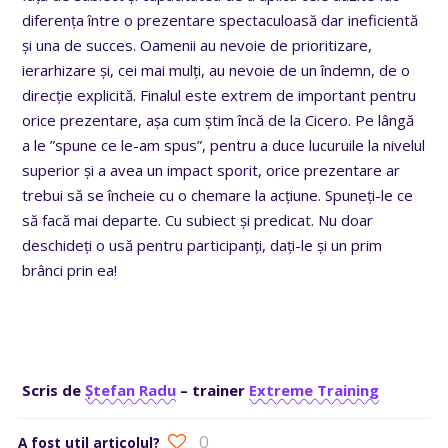
diferența între o prezentare spectaculoasă dar ineficientă
și una de succes. Oamenii au nevoie de prioritizare,
ierarhizare și, cei mai mulți, au nevoie de un îndemn, de o
direcție explicită. Finalul este extrem de important pentru
orice prezentare, așa cum știm încă de la Cicero. Pe lângă
a le ”spune ce le-am spus”, pentru a duce lucuruile la nivelul
superior și a avea un impact sporit, orice prezentare ar
trebui să se încheie cu o chemare la acțiune. Spuneți-le ce
să facă mai departe. Cu subiect și predicat. Nu doar
deschideți o usă pentru participanți, dați-le și un prim
brânci prin ea!
Scris de
Ștefan Radu
– trainer
Extreme Training
0
A fost util articolul?