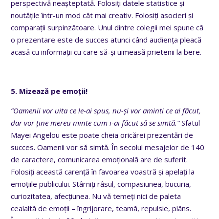
perspectivă neașteptată. Folosiți datele statistice și
noutățile într-un mod cât mai creativ. Folosiți asocieri și
comparații surpinzătoare. Unul dintre colegii mei spune că
o prezentare este de succes atunci când audiența pleacă
acasă cu informații cu care să-și uimeasă prietenii la bere.
5. Mizează pe emoții!
”Oamenii vor uita ce le-ai spus, nu-și vor aminti ce ai făcut,
dar vor ține mereu minte cum i-ai făcut să se simtă.”
Sfatul
Mayei Angelou este poate cheia oricărei prezentări de
succes. Oamenii vor să simtă. În secolul mesajelor de 140
de caractere, comunicarea emoțională are de suferit.
Folosiți această carență în favoarea voastră și apelați la
emoțiile publicului. Stârniți râsul, compasiunea, bucuria,
curiozitatea, afecțiunea. Nu vă temeți nici de paleta
cealaltă de emoții – îngrijorare, teamă, repulsie, plâns.