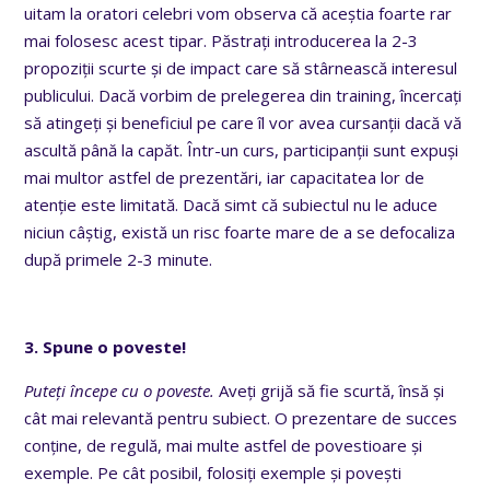
uitam la oratori celebri vom observa că aceștia foarte rar
mai folosesc acest tipar. Păstrați introducerea la 2-3
propoziții scurte și de impact care să stârnească interesul
publicului. Dacă vorbim de prelegerea din training, încercați
să atingeți și beneficiul pe care îl vor avea cursanții dacă vă
ascultă până la capăt. Într-un curs, participanții sunt expuși
mai multor astfel de prezentări, iar capacitatea lor de
atenție este limitată. Dacă simt că subiectul nu le aduce
niciun câștig, există un risc foarte mare de a se defocaliza
după primele 2-3 minute.
3. Spune o poveste!
Puteți începe cu o poveste.
Aveți grijă să fie scurtă, însă și
cât mai relevantă pentru subiect. O prezentare de succes
conține, de regulă, mai multe astfel de povestioare și
exemple. Pe cât posibil, folosiți exemple și povești