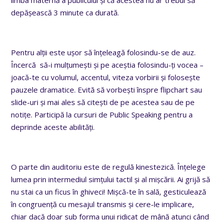
depășească 3 minute ca durată.
Pentru alții este ușor să înțeleagă folosindu-se de auz.
Încercă să-i mulțumești și pe aceștia folosindu-ți vocea –
joacă-te cu volumul, accentul, viteza vorbirii și folosește
pauzele dramatice. Evită să vorbești înspre flipchart sau
slide-uri și mai ales să citești de pe acestea sau de pe
notițe. Participă la cursuri de Public Speaking pentru a
deprinde aceste abilități.
O parte din auditoriu este de regulă kinestezică. Înțelege
lumea prin intermediul simțului tactil și al mișcării. Ai grijă să
nu stai ca un ficus în ghiveci! Mișcă-te în sală, gesticulează
în congruență cu mesajul transmis și cere-le implicare,
chiar dacă doar sub forma unui ridicat de mână atunci când