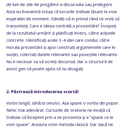
de luni de zile de pregătire a discursului sau prelegerii.
Asta nu înseamnă totuși că lucrurile trebuie lăsate la voia
inspirației de moment. Gândiți-vă in primul rând ce vreți să
transmiteți. Care e ideea centrală a prezentării? Începeți
de la rezultatul urmărit și planficați invers, către acțiunile
concrete. Identificați acele 3-4 idei care conduc către
morala prezentării și apoi construiți argumentele care le
susțin, colectați datele relevante sau poveștile relevante.
Nu e necesar sa vă scrieți discursul, dar o structură de
acest gen vă poate ajuta să nu divagați.
2. Păstrează introducerea scurtă!
Vorba lungă, sărăcia omului.
Așa spune o vorba din popor.
Nimic mai adevărat. Cursurile de oratorie ne invață că
trebuie să începem prin a ne prezenta și a ”spune ce le
vom spune”. Aceasta este metoda clasică. Dar dacă ne