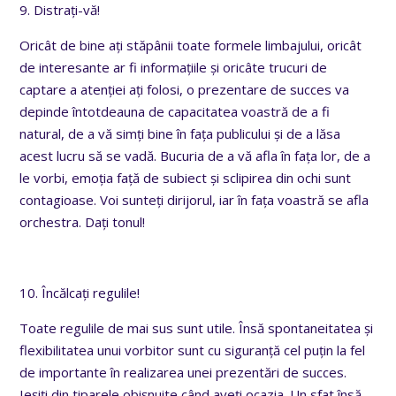
9. Distrați-vă!
Oricât de bine ați stăpânii toate formele limbajului, oricât
de interesante ar fi informațiile și oricâte trucuri de
captare a atenției ați folosi, o prezentare de succes va
depinde întotdeauna de capacitatea voastră de a fi
natural, de a vă simți bine în fața publicului și de a lăsa
acest lucru să se vadă. Bucuria de a vă afla în fața lor, de a
le vorbi, emoția față de subiect și sclipirea din ochi sunt
contagioase. Voi sunteți dirijorul, iar în fața voastră se afla
orchestra. Dați tonul!
10. Încălcați regulile!
Toate regulile de mai sus sunt utile. Însă spontaneitatea și
flexibilitatea unui vorbitor sunt cu siguranță cel puțin la fel
de importante în realizarea unei prezentări de succes.
Ieșiți din tiparele obișnuite când aveți ocazia. Un sfat însă –