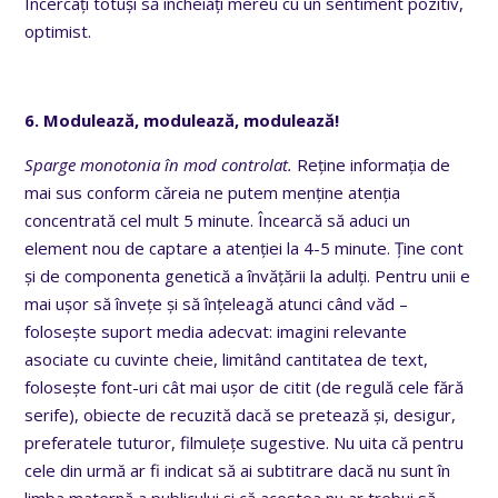
Încercați totuși să încheiați mereu cu un sentiment pozitiv,
optimist.
6. Modul
ează, modul
ează, modul
ează!
Sparge monotonia în mod controlat.
Reține informația de
mai sus conform căreia ne putem menține atenția
concentrată cel mult 5 minute. Încearcă să aduci un
element nou de captare a atenției la 4-5 minute. Ține cont
și de componenta genetică a învățării la adulți. Pentru unii e
mai ușor să învețe și să înțeleagă atunci când văd –
folosește suport media adecvat: imagini relevante
asociate cu cuvinte cheie, limitând cantitatea de text,
folosește font-uri cât mai ușor de citit (de regulă cele fără
serife), obiecte de recuzită dacă se pretează și, desigur,
preferatele tuturor, filmulețe sugestive. Nu uita că pentru
cele din urmă ar fi indicat să ai subtitrare dacă nu sunt în
limba maternă a publicului și că acestea nu ar trebui să