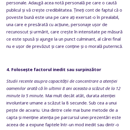
personale. Adaugă acea notă personală pe care o caută
publicul și vă crește credibilitatea. Țineți cont de faptul că o
poveste bună este una pe care ați exersat-o în prealabil,
una care e presărată cu acțiune, personaje ușor de
recunoscut și urmărit, care crește în intensitate pe măsură
ce este spusă și ajunge la un punct culminant, al cărei final
nu e ușor de prevăzut și care conține și o morală puternică.
4. Folosește factorul inedit sau surpinzător
Studii recente asupra capacității de concentrare a atenției
oamenilor arată că în ultimii 8 ani aceasta a scăzut de la 12
minute la 5 minute.
Mai mult decât atât, durata atenției
involuntare umane a scăzut la 8 secunde. Sub cea a unui
pește de acvariu. Una dintre cele mai bune metode de a
capta și menține atenția pe parcursul unei prezentări este
aceea de a expune faptele într-un mod inedit sau dintr-o