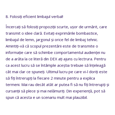
8. Folosiți eficient limbajul verbal!
Încercați să folosiți propoziții scurte, ușor de urmărit, care
transmit o idee clară. Evitați exprimările bombastice,
limbajul de lemn, jargonul și orice fel de limbaj tehnic.
Amintiți-vă că scopul prezentării este de transmite o
informație care să schimbe comportamentul audienței nu
de a arăta la ce literă din DEX ați ajuns cu lectrura. Pentru
ca acest lucru să se întâmple aceștia trebuie să înțeleagă
cât mai clar ce spuneți. Ultimul lucru pe care vi-l doriți este
să fiți întrerupți la fiecare 2 minute pentru a explica
termeni. Mai rau decât atât ar putea fi să nu fiți întrerupți și
cursanții să plece și mai nelămuriți. Din experiență, pot să
spun că acesta e un scenariu mult mai plauzibil.