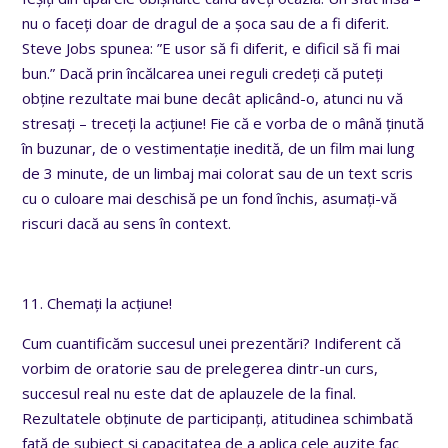
nu o faceți doar de dragul de a șoca sau de a fi diferit.
Steve Jobs spunea: ”E usor să fi diferit, e dificil să fi mai
bun.” Dacă prin încălcarea unei reguli credeți că puteți
obține rezultate mai bune decât aplicând-o, atunci nu vă
stresați – treceți la acțiune! Fie că e vorba de o mână ținută
în buzunar, de o vestimentație inedită, de un film mai lung
de 3 minute, de un limbaj mai colorat sau de un text scris
cu o culoare mai deschisă pe un fond închis, asumați-vă
riscuri dacă au sens în context.
11. Chemați la acțiune!
Cum cuantificăm succesul unei prezentări? Indiferent că
vorbim de oratorie sau de prelegerea dintr-un curs,
succesul real nu este dat de aplauzele de la final.
Rezultatele obținute de participanți, atitudinea schimbată
față de subiect și capacitatea de a aplica cele auzite fac