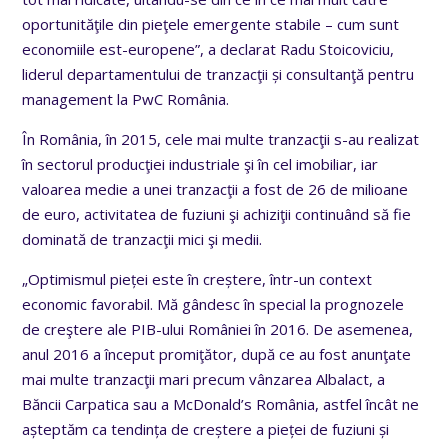
oportunităţile din pieţele emergente stabile – cum sunt
economiile est-europene”, a declarat Radu Stoicoviciu,
liderul departamentului de tranzacţii și consultanţă pentru
management la PwC România.
În România, în 2015, cele mai multe tranzacţii s-au realizat
în sectorul producţiei industriale şi în cel imobiliar, iar
valoarea medie a unei tranzacţii a fost de 26 de milioane
de euro, activitatea de fuziuni şi achiziţii continuând să fie
dominată de tranzacţii mici şi medii.
„Optimismul pieței este în creștere, într-un context
economic favorabil. Mă gândesc în special la prognozele
de creştere ale PIB-ului României în 2016. De asemenea,
anul 2016 a început promiţător, după ce au fost anunţate
mai multe tranzacţii mari precum vânzarea Albalact, a
Băncii Carpatica sau a McDonald’s România, astfel încât ne
așteptăm ca tendința de creștere a pieței de fuziuni și