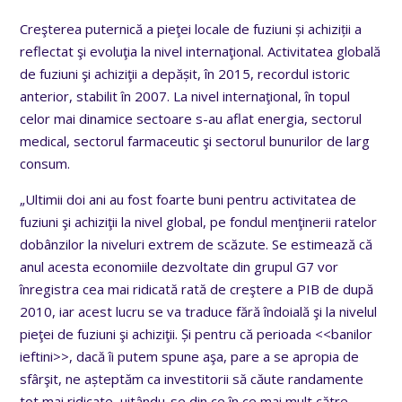
Creşterea puternică a pieţei locale de fuziuni și achiziții a
reflectat şi evoluţia la nivel internaţional. Activitatea globală
de fuziuni şi achiziţii a depășit, în 2015, recordul istoric
anterior, stabilit în 2007. La nivel internaţional, în topul
celor mai dinamice sectoare s-au aflat energia, sectorul
medical, sectorul farmaceutic şi sectorul bunurilor de larg
consum.
„Ultimii doi ani au fost foarte buni pentru activitatea de
fuziuni şi achiziţii la nivel global, pe fondul menţinerii ratelor
dobânzilor la niveluri extrem de scăzute. Se estimează că
anul acesta economiile dezvoltate din grupul G7 vor
înregistra cea mai ridicată rată de creştere a PIB de după
2010, iar acest lucru se va traduce fără îndoială şi la nivelul
pieţei de fuziuni şi achiziţii. Și pentru că perioada <<banilor
ieftini>>, dacă îi putem spune aşa, pare a se apropia de
sfârşit, ne așteptăm ca investitorii să căute randamente
tot mai ridicate, uitându-se din ce în ce mai mult către