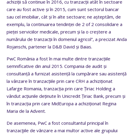
achiziții să continue în 2016, cu tranzacții atât în sectoare
care au fost active și în 2015, cum sunt sectorul bancar
sau cel imobiliar, cât și în alte sectoare; ne așteptăm, de
exemplu, la continuarea tendinței de 2 of 2 consolidare a
pieței serviciilor medicale, precum și la o creștere a
numărului de tranzacții în domeniul agricol”, a precizat Anda
Rojanschi, partener la D&B David și Baias.
PwC România a fost în mai multe dintre tranzacțiile
semnificative din anul 2015. Compania de audit și
consultanță a furnizat asistență la cumpărare sau asistență
la vânzare în tranzacțiile prin care CRH a achiziționat
Lafarge Romania, tranzacția prin care Țiriac Holding a
vândut acțiunile deținute în Unicredit Țiriac Bank, precum și
în tranzacția prin care MidEuropa a achiziționat Regina
Maria de la Advent.
De asemenea, PwC a fost consultantul principal în
tranzacţiile de vânzare a mai multor active ale grupului