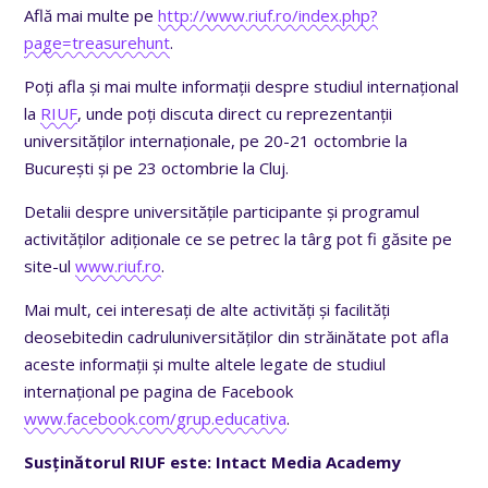
Află mai multe pe
http://www.riuf.ro/index.php?
page=treasurehunt
.
Poți afla și mai multe informații despre studiul internațional
la
RIUF
, unde poți discuta direct cu reprezentanții
universităților internaționale, pe 20-21 octombrie la
București și pe 23 octombrie la Cluj.
Detalii despre universitățile participante și programul
activităților adiționale ce se petrec la târg pot fi găsite pe
site-ul
www.riuf.ro
.
Mai mult, cei interesați de alte activități și facilități
deosebitedin cadruluniversităților din străinătate pot afla
aceste informații și multe altele legate de studiul
internațional pe pagina de Facebook
www.facebook.com/grup.educativa
.
Susținătorul RIUF este: Intact Media Academy