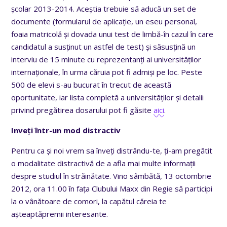
școlar 2013-2014. Aceștia trebuie să aducă un set de
documente (formularul de aplicație, un eseu personal,
foaia matricolă și dovada unui test de limbă-în cazul în care
candidatul a susținut un astfel de test) și săsusțină un
interviu de 15 minute cu reprezentanți ai universităților
internaționale, în urma căruia pot fi admiși pe loc. Peste
500 de elevi s-au bucurat în trecut de această
oportunitate, iar lista completă a universităților și detalii
privind pregătirea dosarului pot fi găsite
aici
.
Inveți într-un mod distractiv
Pentru ca și noi vrem sa înveți distrându-te, ți-am pregătit
o modalitate distractivă de a afla mai multe informații
despre studiul în străinătate. Vino sâmbătă, 13 octombrie
2012, ora 11.00 în fața Clubului Maxx din Regie să participi
la o vânătoare de comori, la capătul căreia te
așteaptăpremii interesante.