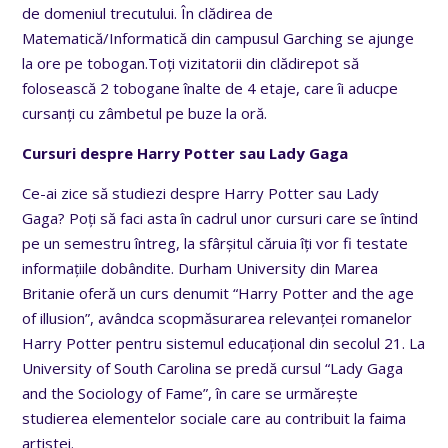
de domeniul trecutului. În clădirea de
Matematică/Informatică din campusul Garching se ajunge
la ore pe tobogan.Toți vizitatorii din clădirepot să
folosească 2 tobogane înalte de 4 etaje, care îi aducpe
cursanți cu zâmbetul pe buze la oră.
Cursuri despre Harry Potter sau Lady Gaga
Ce-ai zice să studiezi despre Harry Potter sau Lady
Gaga? Poți să faci asta în cadrul unor cursuri care se întind
pe un semestru întreg, la sfârșitul căruia îți vor fi testate
informațiile dobândite. Durham University din Marea
Britanie oferă un curs denumit “Harry Potter and the age
of illusion”, avândca scopmăsurarea relevanței romanelor
Harry Potter pentru sistemul educațional din secolul 21. La
University of South Carolina se predă cursul “Lady Gaga
and the Sociology of Fame”, în care se urmărește
studierea elementelor sociale care au contribuit la faima
artistei.