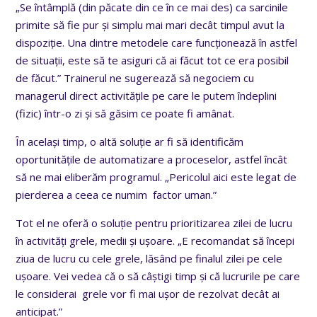
„Se întâmplă (din păcate din ce în ce mai des) ca sarcinile
primite să fie pur și simplu mai mari decât timpul avut la
dispoziție. Una dintre metodele care funcționează în astfel
de situații, este să te asiguri că ai făcut tot ce era posibil
de făcut.” Trainerul ne sugerează să negociem cu
managerul direct activitățile pe care le putem îndeplini
(fizic) într-o zi și să găsim ce poate fi amânat.
În același timp, o altă soluție ar fi să identificăm
oportunitățile de automatizare a proceselor, astfel încât
să ne mai eliberăm programul. „Pericolul aici este legat de
pierderea a ceea ce numim factor uman.”
Tot el ne oferă o soluție pentru prioritizarea zilei de lucru
în activități grele, medii și ușoare. „E recomandat să începi
ziua de lucru cu cele grele, lăsând pe finalul zilei pe cele
ușoare. Vei vedea că o să câștigi timp și că lucrurile pe care
le considerai grele vor fi mai ușor de rezolvat decât ai
anticipat.”