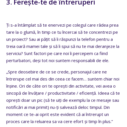
3. Ferește-te de întreruperi
Ți s-a întâmplat să te enervezi pe colegul care râdea prea
tare la o glumă, în timp ce tu încercai să te concentrezi pe
un proiect? Sau ai pățit să îi răspunzi la telefon pentru a
treia oară mamei tale și să îi spui să nu te mai deranjeze la
serviciu? Sunt factori pe care noi îi percepem ca fiind
perturbatori, deși tot noi suntem responsabili de ele.
„Spre deosebire de ce se crede, personajul care ne
întrerupe cel mai des din ceea ce facem… suntem chiar noi
înșine. Ori de câte ori te oprești din activitate, vei avea o
sincopă de învățare / productivitate / eficiență. Ideea că te
oprești doar un pic (să te uiți de exemplu la ce mesaje sau
notificări ai mai primit) nu-ți salvează deloc timpul. Din
moment ce te-ai oprit este evident că ai întrerupt un
proces care la reluarea sa va cere efort și timp în plus.”