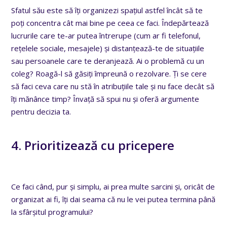
Sfatul său este să îți organizezi spațiul astfel încât să te
poți concentra cât mai bine pe ceea ce faci. Îndepărtează
lucrurile care te-ar putea întrerupe (cum ar fi telefonul,
rețelele sociale, mesajele) și distanțează-te de situațiile
sau persoanele care te deranjează. Ai o problemă cu un
coleg? Roagă-l să găsiți împreună o rezolvare. Ți se cere
să faci ceva care nu stă în atribuțiile tale și nu face decât să
îți mănânce timp? Învață să spui nu și oferă argumente
pentru decizia ta.
4. Prioritizează cu pricepere
Ce faci când, pur și simplu, ai prea multe sarcini și, oricât de
organizat ai fi, îți dai seama că nu le vei putea termina până
la sfârșitul programului?