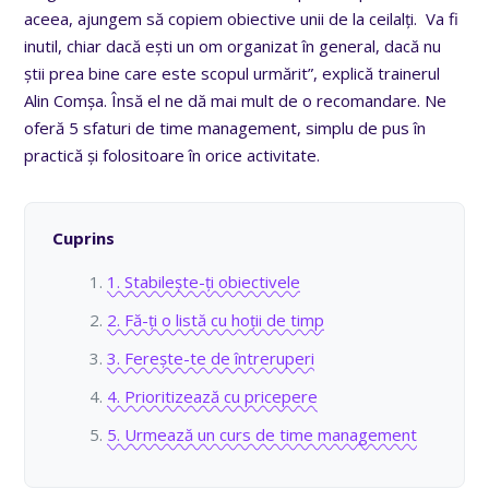
aceea, ajungem să copiem obiective unii de la ceilalți. Va fi
inutil, chiar dacă ești un om organizat în general, dacă nu
știi prea bine care este scopul urmărit”, explică trainerul
Alin Comșa. Însă el ne dă mai mult de o recomandare. Ne
oferă 5 sfaturi de time management, simplu de pus în
practică și folositoare în orice activitate.
Cuprins
1. Stabilește-ți obiectivele
2. Fă-ți o listă cu hoții de timp
3. Ferește-te de întreruperi
4. Prioritizează cu pricepere
5. Urmează un curs de time management