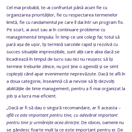
Cel mai probabil, te-ai confruntat până acum fie cu
organizarea priorităților, fie cu respectarea termenelor
limită, fie cu randamentul pe care îl dai într-un program fix.
Pe scurt, ai avut sau ai în continuare probleme cu
managementul timpului. În timp ce unii colegi fac totul să
pară așa de ușor, își termină sarcinile rapid și rezolvă cu
succes situațiile imprevizibile, sunt alții care abia dacă se
încadrează în timpul de lucru sau nici nu reușesc să își
termine treburile zilnice, nu pot ține o agendă și se simt
copleșiți când apar evenimente neprevăzute. Dacă te afli în
a doua categorie, înseamnă că ai nevoie să îți dezvolți
abilitățile de time management, pentru a fi mai organizat la
job și a lucra mai eficient.
„Dacă ar fi să dau o singură recomandare, ar fi aceasta –
află ce este important pentru tine, cu adevărat important
pentru tine și urmărește acea direcție
. De obicei, oamenii nu
se gândesc foarte mult la ce este important pentru ei. De