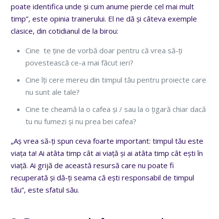
poate identifica unde și cum anume pierde cel mai mult
timp”, este opinia trainerului. El ne dă și câteva exemple
clasice, din cotidianul de la birou:
Cine te ține de vorbă doar pentru că vrea să-ți
povestească ce-a mai făcut ieri?
Cine îți cere mereu din timpul tău pentru proiecte care
nu sunt ale tale?
Cine te cheamă la o cafea și / sau la o țigară chiar dacă
tu nu fumezi și nu prea bei cafea?
„Aș vrea să-ți spun ceva foarte important: timpul tău este
viața ta! Ai atâta timp cât ai viață și ai atâta timp cât ești în
viață. Ai grijă de această resursă care nu poate fi
recuperată și dă-ți seama că ești responsabil de timpul
tău”, este sfatul său.