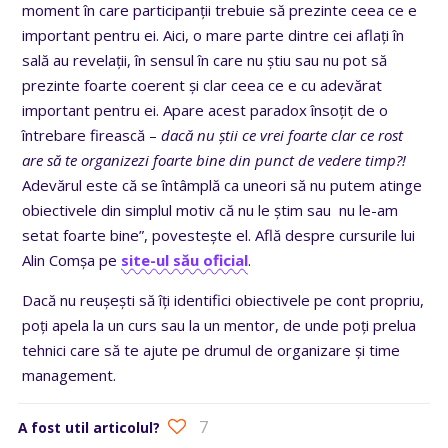
moment în care participanții trebuie să prezinte ceea ce e
important pentru ei. Aici, o mare parte dintre cei aflați în
sală au revelații, în sensul în care nu știu sau nu pot să
prezinte foarte coerent și clar ceea ce e cu adevărat
important pentru ei. Apare acest paradox însoțit de o
întrebare firească –
dacă nu știi ce vrei foarte clar ce rost
are să te organizezi foarte bine din punct de vedere timp?!
Adevărul este că se întâmplă ca uneori să nu putem atinge
obiectivele din simplul motiv că nu le știm sau nu le-am
setat foarte bine”, povestește el. Află despre cursurile lui
Alin Comșa pe
site-ul său oficial
.
Dacă nu reușești să îți identifici obiectivele pe cont propriu,
poți apela la un curs sau la un mentor, de unde poți prelua
tehnici care să te ajute pe drumul de organizare și time
management.
7
A fost util articolul?