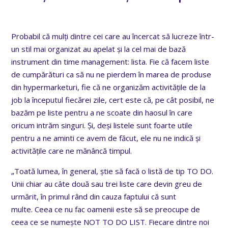
Probabil că mulți dintre cei care au încercat să lucreze într-
un stil mai organizat au apelat și la cel mai de bază
instrument din time management: lista. Fie că facem liste
de cumpărături ca să nu ne pierdem în marea de produse
din hypermarketuri, fie că ne organizăm activitățile de la
job la începutul fiecărei zile, cert este că, pe cât posibil, ne
bazăm pe liste pentru a ne scoate din haosul în care
oricum intrăm singuri. Și, deși listele sunt foarte utile
pentru a ne aminti ce avem de făcut, ele nu ne indică și
activitățile care ne mănâncă timpul.
„Toată lumea, în general, știe să facă o listă de tip TO DO.
Unii chiar au câte două sau trei liste care devin greu de
urmărit, în primul rând din cauza faptului că sunt
multe. Ceea ce nu fac oamenii este să se preocupe de
ceea ce se numește NOT TO DO LIST. Fiecare dintre noi