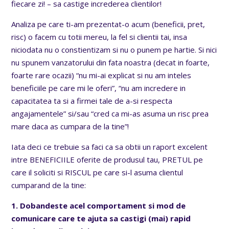
fiecare zi! – sa castige increderea clientilor!
Analiza pe care ti-am prezentat-o acum (beneficii, pret,
risc) o facem cu totii mereu, la fel si clientii tai, insa
niciodata nu o constientizam si nu o punem pe hartie. Si nici
nu spunem vanzatorului din fata noastra (decat in foarte,
foarte rare ocazii) “nu mi-ai explicat si nu am inteles
beneficiile pe care mi le oferi”, “nu am incredere in
capacitatea ta si a firmei tale de a-si respecta
angajamentele” si/sau “cred ca mi-as asuma un risc prea
mare daca as cumpara de la tine”!
Iata deci ce trebuie sa faci ca sa obtii un raport excelent
intre BENEFICIILE oferite de produsul tau, PRETUL pe
care il soliciti si RISCUL pe care si-l asuma clientul
cumparand de la tine:
1. Dobandeste acel comportament si mod de
comunicare care te ajuta sa castigi (mai) rapid