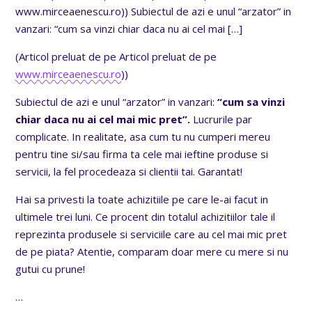
www.mirceaenescu.ro)) Subiectul de azi e unul “arzator” in
vanzari: “cum sa vinzi chiar daca nu ai cel mai
[…]
(Articol preluat de pe Articol preluat de pe
www.mirceaenescu.ro
))
Subiectul de azi e unul “arzator” in vanzari:
“cum sa vinzi
chiar daca nu ai cel mai mic pret”.
Lucrurile par
complicate. In realitate, asa cum tu nu cumperi mereu
pentru tine si/sau firma ta cele mai ieftine produse si
servicii, la fel procedeaza si clientii tai. Garantat!
Hai sa privesti la toate achizitiile pe care le-ai facut in
ultimele trei luni. Ce procent din totalul achizitiilor tale il
reprezinta produsele si serviciile care au cel mai mic pret
de pe piata? Atentie, comparam doar mere cu mere si nu
gutui cu prune!
…