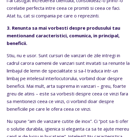
i-ai castigat increderea clientului, consolideaz-o printr-o
corelatie perfecta intre ceea ce promiti si ceea ce faci.
Atat tu, cat si compania pe care o reprezinti.
3. Renunta sa mai vorbesti despre produsului tau
mentionand caracteristici, comunica, in principal,
beneficii.
Stiu, nu e usor. Sunt cursuri de vanzari de zile intregi in
cadrul carora oamenii de vanzari sunt invatati sa renunte la
limbajul de lemn de specialitate si sa-l traduca intr-un
limbaj pe intelesul interlocutorului, vorbind doar despre
beneficii. Mai mult, arta suprema in vanzari – greu, foarte
greu de atins – este sa vorbesti despre ceea ce vinzi fara
sa mentionezi ceea ce vinzi, ci vorbind doar despre
beneficiile pe care le ofera ceea ce vinzi.
Nu spune “am de vanzare cutite de inox”. Ci “pot sa-ti ofer
o solutie durabila, igienica si eleganta ca sa te ajute mereu
cand ai de lucru in bucatarie”. Intelegi? Nu caracteristica