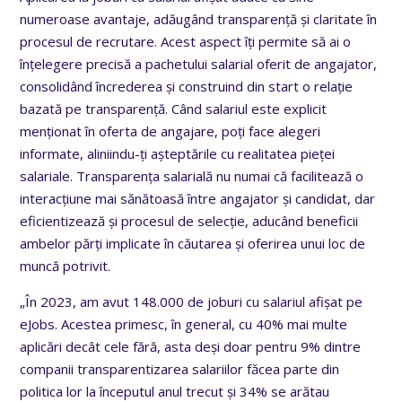
numeroase avantaje, adăugând transparență și claritate în
procesul de recrutare. Acest aspect îți permite să ai o
înțelegere precisă a pachetului salarial oferit de angajator,
consolidând încrederea și construind din start o relație
bazată pe transparență. Când salariul este explicit
menționat în oferta de angajare, poți face alegeri
informate, aliniindu-ți așteptările cu realitatea pieței
salariale. Transparența salarială nu numai că facilitează o
interacțiune mai sănătoasă între angajator și candidat, dar
eficientizează și procesul de selecție, aducând beneficii
ambelor părți implicate în căutarea și oferirea unui loc de
muncă potrivit.
„În 2023, am avut 148.000 de joburi cu salariul afișat pe
eJobs. Acestea primesc, în general, cu 40% mai multe
aplicări decât cele fără, asta deși doar pentru 9% dintre
companii transparentizarea salariilor făcea parte din
politica lor la începutul anul trecut și 34% se arătau