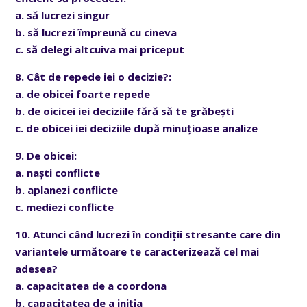
a. să lucrezi singur
b. să lucrezi împreună cu cineva
c. să delegi altcuiva mai priceput
8. Cât de repede iei o decizie?:
a. de obicei foarte repede
b. de oicicei iei deciziile fără să te grăbești
c. de obicei iei deciziile după minuțioase analize
9. De obicei:
a. naști conflicte
b. aplanezi conflicte
c. mediezi conflicte
10. Atunci când lucrezi în condiții stresante care din
variantele următoare te caracterizează cel mai
adesea?
a. capacitatea de a coordona
b. capacitatea de a iniția