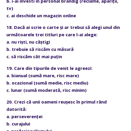
b. i-ai investi în personal brandig (reclame, apariții,
tv)
c. ai deschide un magazin online
18. Dacă ai scrie o carte și ar trebui să alegi unul din
următoarele trei titluri pe care l-ai alege:
a. nu riști, nu câștigi
b. trebuie să riscăm cu măsură
c. să riscăm cât mai puțin
19. Care din tipurile de venit le agreezi:
a. bianual (sumă mare, risc mare)
b. ocazional (sumă medie, risc mediu)
c. lunar (sumă moderată, risc minim)
20. Crezi că unii oameni reușesc în primul rând
datorită:
a. perseverenței
b. curajului
c. profesionalismului