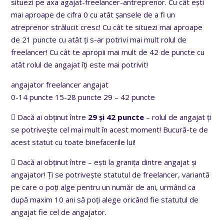
situezi pe axa agajat-freelancer-antreprenor. Cu cât ești
mai aproape de cifra 0 cu atât șansele de a fi un
atreprenor strălucit cresc! Cu cât te situezi mai aproape
de 21 puncte cu atât ți s-ar potrivi mai mult rolul de
freelancer! Cu cât te apropii mai mult de 42 de puncte cu
atât rolul de angajat îți este mai potrivit!
angajator freelancer angajat
0-14 puncte 15-28 puncte 29 – 42 puncte
 Dacă ai obținut între
29 și 42 puncte
– rolul de angajat ți
se potrivește cel mai mult în acest moment! Bucură-te de
acest statut cu toate binefacerile lui!
 Dacă ai obținut între
– ești la granița dintre angajat și
angajator! Ți se potrivește statutul de freelancer, variantă
pe care o poți alge pentru un număr de ani, urmând ca
după maxim 10 ani să poți alege oricând fie statutul de
angajat fie cel de angajator.