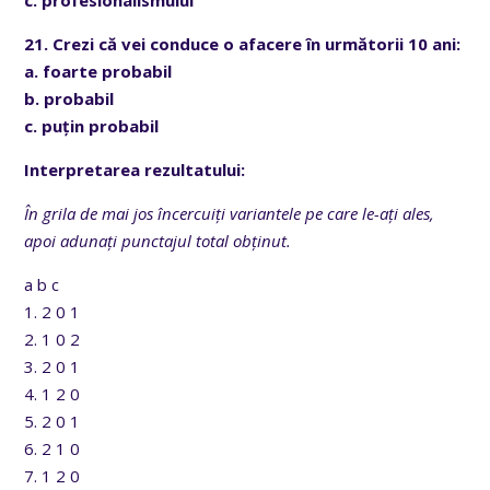
21. Crezi că vei conduce o afacere în următorii 10 ani:
a. foarte probabil
b. probabil
c. puțin probabil
Interpretarea rezultatului:
În grila de mai jos încercuiți variantele pe care le-ați ales,
apoi adunați punctajul total obținut.
a b c
1. 2 0 1
2. 1 0 2
3. 2 0 1
4. 1 2 0
5. 2 0 1
6. 2 1 0
7. 1 2 0