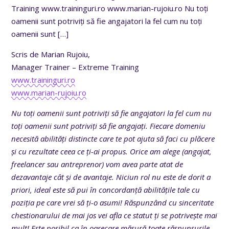
Training www.traininguri.ro www.marian-rujoiu.ro Nu toți
oamenii sunt potriviți să fie angajatori la fel cum nu toți
oamenii sunt
[…]
Scris de Marian Rujoiu,
Manager Trainer – Extreme Training
www.traininguri.ro
www.marian-rujoiu.ro
Nu toți oamenii sunt potriviți să fie angajatori la fel cum nu
toți oamenii sunt potriviți să fie angajați. Fiecare domeniu
necesită abilități distincte care te pot ajuta să faci cu plăcere
și cu rezultate ceea ce ți-ai propus. Orice am alege (angajat,
freelancer sau antreprenor) vom avea parte atat de
dezavantaje cât și de avantaje. Niciun rol nu este de dorit a
priori, ideal este să pui în concordanță abilitățile tale cu
poziția pe care vrei să ți-o asumi! Răspunzând cu sinceritate
chestionarului de mai jos vei afla ce statut ți se potrivește mai
mult! Este posibil ca în oarecare măsură toate răspunsurile