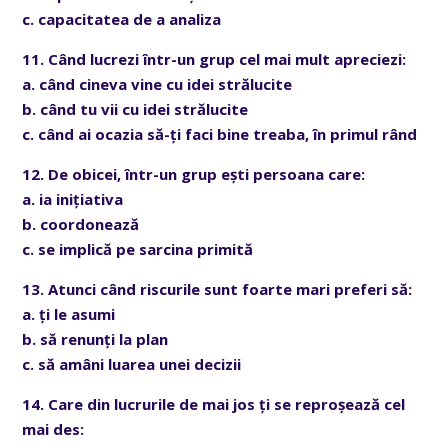
c. capacitatea de a analiza
11. Când lucrezi într-un grup cel mai mult apreciezi:
a. când cineva vine cu idei strălucite
b. când tu vii cu idei strălucite
c. când ai ocazia să-ți faci bine treaba, în primul rând
12. De obicei, într-un grup ești persoana care:
a. ia inițiativa
b. coordonează
c. se implică pe sarcina primită
13. Atunci când riscurile sunt foarte mari preferi să:
a. ți le asumi
b. să renunți la plan
c. să amâni luarea unei decizii
14. Care din lucrurile de mai jos ți se reproșează cel
mai des: