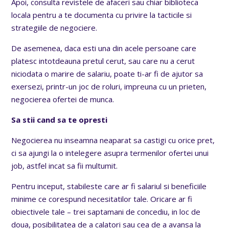
Apoi, consulta revistele de afaceri sau chiar biblioteca
locala pentru a te documenta cu privire la tacticile si
strategiile de negociere.
De asemenea, daca esti una din acele persoane care
platesc intotdeauna pretul cerut, sau care nu a cerut
niciodata o marire de salariu, poate ti-ar fi de ajutor sa
exersezi, printr-un joc de roluri, impreuna cu un prieten,
negocierea ofertei de munca.
Sa stii cand sa te opresti
Negocierea nu inseamna neaparat sa castigi cu orice pret,
ci sa ajungi la o intelegere asupra termenilor ofertei unui
job, astfel incat sa fii multumit.
Pentru inceput, stabileste care ar fi salariul si beneficiile
minime ce corespund necesitatilor tale. Oricare ar fi
obiectivele tale – trei saptamani de concediu, in loc de
doua, posibilitatea de a calatori sau cea de a avansa la