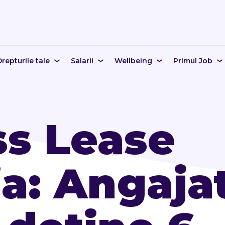
repturile tale
Salarii
Wellbeing
Primul Job
ss Lease
a: Angaja