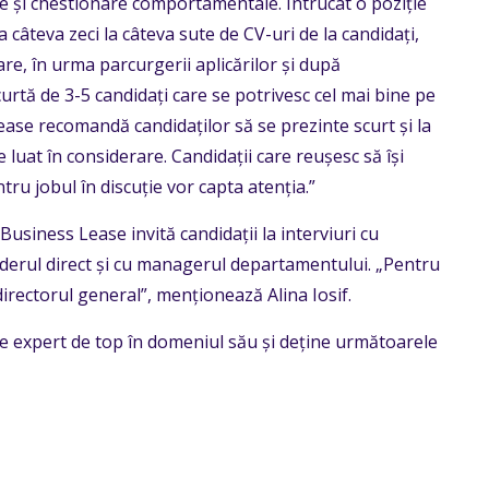
este și chestionare comportamentale. Întrucât o poziție
 câteva zeci la câteva sute de CV-uri de la candidați,
are, în urma parcurgerii aplicărilor și după
curtă de 3-5 candidați care se potrivesc cel mai bine pe
se recomandă candidaților să se prezinte scurt și la
e luat în considerare. Candidații care reușesc să își
ntru jobul în discuție vor capta atenția.”
 Business Lease invită candidații la interviuri cu
derul direct și cu managerul departamentului. „Pentru
i directorul general”, menționează Alina Iosif.
e expert de top în domeniul său și deține următoarele