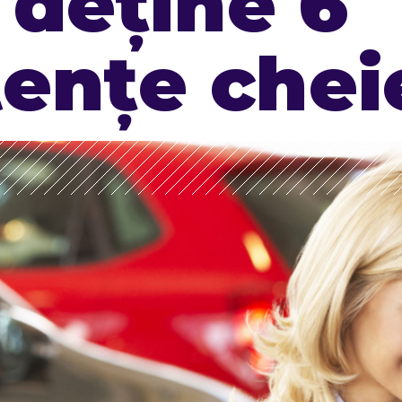
 deține 6
ențe chei