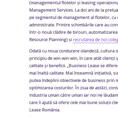
(managementul flotelor și leasing operațional
Management Services. La doi ani de la prelua
pe segmentul de management al flotelor, cu o
administrate. Printre schimbările care au con
într-o nouă clădire de birouri, automatizare
Resource Planning) și
recrutarea de noi coleg
Odată cu noua conducere olandeză, cultura or
principiu de win-win-win, în care atât clienții ș
calitate și beneficii. „Business Lease se difer
mai înaltă calitate. Mai înseamnă inițiativă, 
putea îndeplini obiectivele de business prin 
optimizarea costurilor. În ziua de astăzi, con
industria uman către uman iar noi ne lăudam cu
care îi ajută să ofere cele mai bune soluții cl
Lease România.