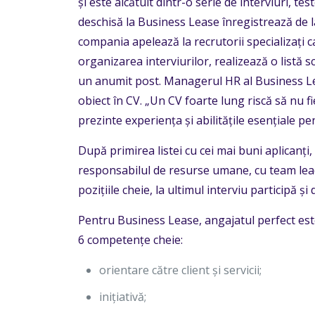
și este alcătuit dintr-o serie de interviuri, t
deschisă la Business Lease înregistrează de la
compania apelează la recrutorii specializați c
organizarea interviurilor, realizează o listă s
un anumit post. Managerul HR al Business Lea
obiect în CV. „Un CV foarte lung riscă să nu fi
prezinte experiența și abilitățile esențiale pe
După primirea listei cu cei mai buni aplicanți,
responsabilul de resurse umane, cu team lea
pozițiile cheie, la ultimul interviu participă ș
Pentru Business Lease, angajatul perfect est
6 competențe cheie:
orientare către client și servicii;
inițiativă;