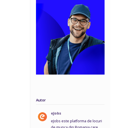
Autor
eJobs
eJobs este platforma de locuri
de munca din Romania care