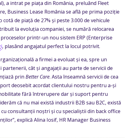
), a intrat pe piața din România, preluând Fleet
re, Business Lease România se află pe prima poziție
 cotă de piață de 27% și peste 3.000 de vehicule
tribuit la evoluția companiei, se numără relocarea
a proceselor printr-un nou sistem ERP (Enterprise
i
, plasând angajatul perfect la locul potrivit.
ganizațională a firmei a evoluat și ea, spre un
i partenerii, cât și angajații au parte de servicii de
ențiază prin
Better Care
. Asta înseamnă servicii de cea
suport deosebit acordat clientului nostru pentru a-și
mobilitate fără întrerupere dar și suport pentru
siderăm că nu mai există industrii B2B sau B2C, există
 consultanții noștri și cu specialiștii din back office
ienților”, explică Alina Iosif, HR Manager Business