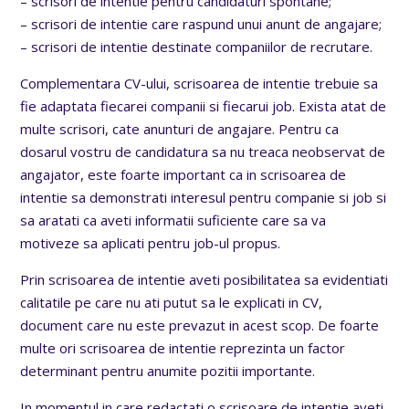
– scrisori de intentie pentru candidaturi spontane;
– scrisori de intentie care raspund unui anunt de angajare;
– scrisori de intentie destinate companiilor de recrutare.
Complementara CV-ului, scrisoarea de intentie trebuie sa
fie adaptata fiecarei companii si fiecarui job. Exista atat de
multe scrisori, cate anunturi de angajare. Pentru ca
dosarul vostru de candidatura sa nu treaca neobservat de
angajator, este foarte important ca in scrisoarea de
intentie sa demonstrati interesul pentru companie si job si
sa aratati ca aveti informatii suficiente care sa va
motiveze sa aplicati pentru job-ul propus.
Prin scrisoarea de intentie aveti posibilitatea sa evidentiati
calitatile pe care nu ati putut sa le explicati in CV,
document care nu este prevazut in acest scop. De foarte
multe ori scrisoarea de intentie reprezinta un factor
determinant pentru anumite pozitii importante.
In momentul in care redactati o scrisoare de intentie aveti