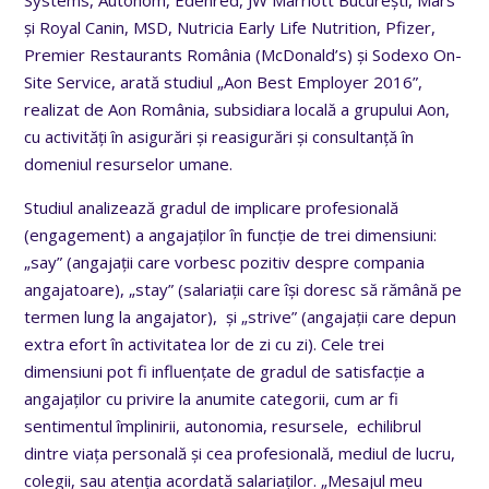
Systems, Autonom, Edenred, JW Marriott București, Mars
și Royal Canin, MSD, Nutricia Early Life Nutrition, Pfizer,
Premier Restaurants România (McDonald’s) și Sodexo On-
Site Service, arată studiul „Aon Best Employer 2016”,
realizat de Aon România, subsidiara locală a grupului Aon,
cu activități în asigurări și reasigurări și consultanță în
domeniul resurselor umane.
Studiul analizează gradul de implicare profesională
(engagement) a angajaților în funcție de trei dimensiuni:
„say” (angajații care vorbesc pozitiv despre compania
angajatoare), „stay” (salariații care își doresc să rămână pe
termen lung la angajator), și „strive” (angajații care depun
extra efort în activitatea lor de zi cu zi). Cele trei
dimensiuni pot fi influențate de gradul de satisfacție a
angajaților cu privire la anumite categorii, cum ar fi
sentimentul împlinirii, autonomia, resursele, echilibrul
dintre viața personală și cea profesională, mediul de lucru,
colegii, sau atenția acordată salariaților. „Mesajul meu