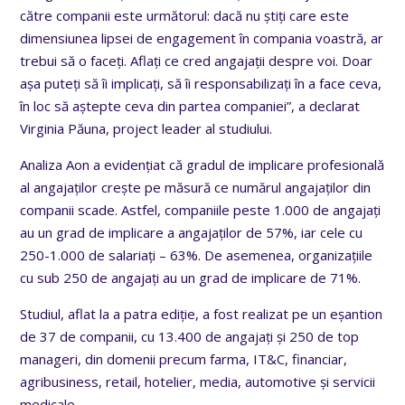
către companii este următorul: dacă nu știți care este
dimensiunea lipsei de engagement în compania voastră, ar
trebui să o faceți. Aflați ce cred angajații despre voi. Doar
așa puteți să îi implicați, să îi responsabilizați în a face ceva,
în loc să aștepte ceva din partea companiei”, a declarat
Virginia Păuna, project leader al studiului.
Analiza Aon a evidențiat că gradul de implicare profesională
al angajaților crește pe măsură ce numărul angajaților din
companii scade. Astfel, companiile peste 1.000 de angajați
au un grad de implicare a angajaților de 57%, iar cele cu
250-1.000 de salariați – 63%. De asemenea, organizațiile
cu sub 250 de angajați au un grad de implicare de 71%.
Studiul, aflat la a patra ediție, a fost realizat pe un eșantion
de 37 de companii, cu 13.400 de angajați și 250 de top
manageri, din domenii precum farma, IT&C, financiar,
agribusiness, retail, hotelier, media, automotive și servicii
medicale.