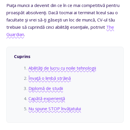
Piaţa muncii a devenit din ce în ce mai competitivă pentru
proaspăt absolvenţi. Dacă tocmai ai terminat liceul sau o
facultate şi vrei să-ţi găseşti un loc de muncă, CV-ul tău
trebuie să cuprindă cinci abilităţi esenţiale, potrivit
The
Guardian
.
Cuprins
Abilităţi de lucru cu noile tehnologii
Învaţă o limbă străină
Diplomă de studii
Capătă experienţă
Nu spune STOP învăţatului