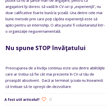
putea să nu ai şanse mari de angajare, pentru că
angajatorii îşi doresc să vadă în CV-uri şi „experienţă”, nu
doar calificative foarte bună la şcoală. Una dintre cele mai
bune metode prin care poţi căpăta experienţă este să
aplici pentru un internship. O alta poate fi voluntariatul într-
o organizaţie neguvernamentală.
Nu spune STOP învăţatului
Preocuparea de a învăţa continuu este una dintre abilităţile
care ar trebui să fie cât mai prezente în CV-ul tău de
proaspăt absolvent. Dacă ai terminat şcoala nu înseamnă
că trebuie să te opreşti din dezvoltare.
0
A fost util articolul?