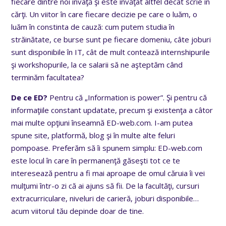
fiecare dintre noi învaţă şi este învăţat altfel decât scrie în
cărţi. Un viitor în care fiecare decizie pe care o luăm, o
luăm în constinta de cauză: cum putem studia în
străinătate, ce burse sunt pe fiecare domeniu, câte joburi
sunt disponibile în IT, cât de mult contează internshipurile
şi workshopurile, la ce salarii să ne aşteptăm când
terminăm facultatea?
De ce ED?
Pentru că „Information is power”. Şi pentru că
informaţiile constant updatate, precum şi existenţa a câtor
mai multe opţiuni înseamnă ED-web.com. I-am putea
spune site, platformă, blog şi în multe alte feluri
pompoase. Preferăm să îi spunem simplu: ED-web.com
este locul în care în permanenţă găseşti tot ce te
interesează pentru a fi mai aproape de omul căruia îi vei
mulţumi într-o zi că ai ajuns să fii. De la facultăţi, cursuri
extracurriculare, niveluri de carieră, joburi disponibile…
acum viitorul tău depinde doar de tine.