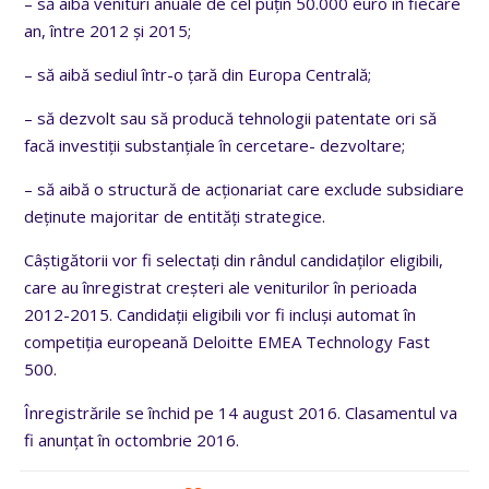
– să aibă venituri anuale de cel puțin 50.000 euro în fiecare
an, între 2012 și 2015;
– să aibă sediul într-o țară din Europa Centrală;
– să dezvolt sau să producă tehnologii patentate ori să
facă investiții substanțiale în cercetare- dezvoltare;
– să aibă o structură de acționariat care exclude subsidiare
deținute majoritar de entități strategice.
Câștigătorii vor fi selectați din rândul candidaților eligibili,
care au înregistrat creșteri ale veniturilor în perioada
2012-2015. Candidații eligibili vor fi incluși automat în
competiția europeană Deloitte EMEA Technology Fast
500.
Înregistrările se închid pe 14 august 2016. Clasamentul va
fi anunțat în octombrie 2016.