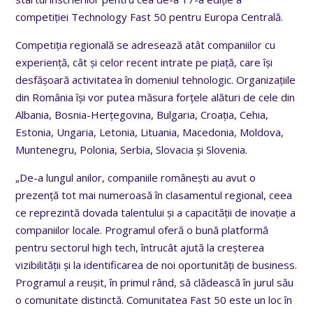
competiției Technology Fast 50 pentru Europa Centrală.
Competiția regională se adresează atât companiilor cu
experiență, cât și celor recent intrate pe piață, care își
desfășoară activitatea în domeniul tehnologic. Organizațiile
din România își vor putea măsura forțele alături de cele din
Albania, Bosnia-Herțegovina, Bulgaria, Croația, Cehia,
Estonia, Ungaria, Letonia, Lituania, Macedonia, Moldova,
Muntenegru, Polonia, Serbia, Slovacia și Slovenia.
„De-a lungul anilor, companiile românești au avut o
prezență tot mai numeroasă în clasamentul regional, ceea
ce reprezintă dovada talentului și a capacității de inovație a
companiilor locale. Programul oferă o bună platformă
pentru sectorul high tech, întrucât ajută la creșterea
vizibilității și la identificarea de noi oportunități de business.
Programul a reușit, în primul rând, să clădească în jurul său
o comunitate distinctă. Comunitatea Fast 50 este un loc în