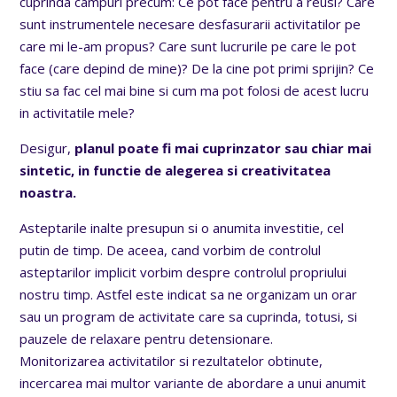
cuprinda campuri precum: Ce pot face pentru a reusi? Care
sunt instrumentele necesare desfasurarii activitatilor pe
care mi le-am propus? Care sunt lucrurile pe care le pot
face (care depind de mine)? De la cine pot primi sprijin? Ce
stiu sa fac cel mai bine si cum ma pot folosi de acest lucru
in activitatile mele?
Desigur,
planul poate fi mai cuprinzator sau chiar mai
sintetic, in functie de alegerea si creativitatea
noastra.
Asteptarile inalte presupun si o anumita investitie, cel
putin de timp. De aceea, cand vorbim de controlul
asteptarilor implicit vorbim despre controlul propriului
nostru timp. Astfel este indicat sa ne organizam un orar
sau un program de activitate care sa cuprinda, totusi, si
pauzele de relaxare pentru detensionare.
Monitorizarea activitatilor si rezultatelor obtinute,
incercarea mai multor variante de abordare a unui anumit