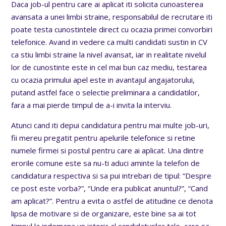
Daca job-ul pentru care ai aplicat iti solicita cunoasterea
avansata a unei limbi straine, responsabilul de recrutare iti
poate testa cunostintele direct cu ocazia primei convorbiri
telefonice. Avand in vedere ca multi candidati sustin in CV
ca stiu limbi straine la nivel avansat, iar in realitate nivelul
lor de cunostinte este in cel mai bun caz mediu, testarea
cu ocazia primului apel este in avantajul angajatorului,
putand astfel face o selectie preliminara a candidatilor,
fara a mai pierde timpul de a-i invita la interviu.
Atunci cand iti depui candidatura pentru mai multe job-uri,
fii mereu pregatit pentru apelurile telefonice si retine
numele firmei si postul pentru care ai aplicat. Una dintre
erorile comune este sa nu-ti aduci aminte la telefon de
candidatura respectiva si sa pui intrebari de tipul: “Despre
ce post este vorba?”, “Unde era publicat anuntul?”, “Cand
am aplicat?”. Pentru a evita o astfel de atitudine ce denota
lipsa de motivare si de organizare, este bine sa ai tot
timpul la indemana un istoric al candidaturilor tale, care sa