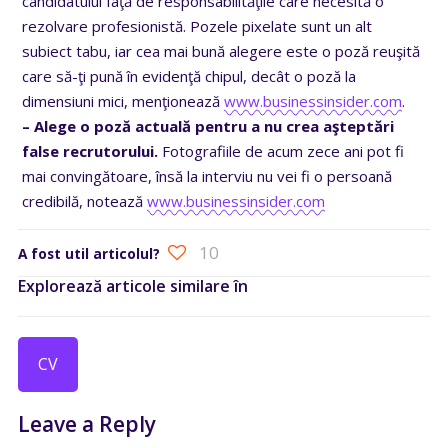
candidatului faţă de responsabilităţile care necesită o
rezolvare profesionistă. Pozele pixelate sunt un alt
subiect tabu, iar cea mai bună alegere este o poză reuşită
care să-ţi pună în evidenţă chipul, decât o poză la
dimensiuni mici, menţionează
www.businessinsider.com
.
– Alege o poză actuală pentru a nu crea aşteptări
false recrutorului.
Fotografiile de acum zece ani pot fi
mai convingătoare, însă la interviu nu vei fi o persoană
credibilă, notează
www.businessinsider.com
10
A fost util articolul?
Explorează articole similare în
CV
Leave a Reply