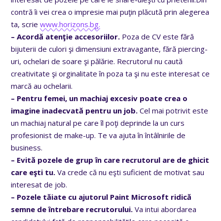
contră îi vei crea o impresie mai puţin plăcută prin alegerea
ta, scrie
www.horizons.bg.
– Acordă atenţie accesoriilor.
Poza de CV este fără
bijuterii de culori şi dimensiuni extravagante, fără piercing-
uri, ochelari de soare şi pălărie. Recrutorul nu caută
creativitate şi orginalitate în poza ta şi nu este interesat ce
marcă au ochelarii.
– Pentru femei, un machiaj excesiv poate crea o
imagine inadecvată pentru un job.
Cel mai potrivit este
un machiaj natural pe care îl poţi deprinde la un curs
profesionist de make-up. Te va ajuta în întâlnirile de
business.
– Evită pozele de grup în care recrutorul are de ghicit
care eşti tu.
Va crede că nu eşti suficient de motivat sau
interesat de job.
– Pozele tăiate cu ajutorul Paint Microsoft ridică
semne de întrebare recrutorului.
Va intui abordarea