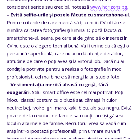
considerat serios sau credibil, notează
www.horizons.bg.
– Evită selfie-urile şi pozele făcute cu smartphone-ul.
Printre criteriile de care merită să ţii cont în CV-ul tău se
numără calitatea fotografiei şi lumina. O poză făcută cu
smartphone-ul, seara, pe care ai de gând să o inserezi în
CV nu este o alegere tocmai bună. Va fi un indiciu că eşti o
persoană superficială, care nu acordă atenţie detaliilor,
atitudine pe care o poţi avea şi la viitorul job. Dacă nu ai
condiţiile potrivite pentru a realiza o fotografie în mod
profesionist, cel mai bine e să mergi la un studio foto.
– Vestimentaţia merită aleasă cu grijă, fără
exagerări.
Stilul smart office este cel mai potrivit. Poţi
înlocui clasicul costum cu o bluză sau cămaşă în culori
neutre: bej, ivoire, gri, maro, kaki, bleu, alb sau negru. Evită
pozele de la reuniuni de familie sau nunţi care îşi găsesc
locul în albumele de familie. Recrutorul vrea să vadă cum
arăţi într-o ipostază profesională, prin urmare nu va fi
interesat de pozele pe care le share-uieşti cu prietenii.Din