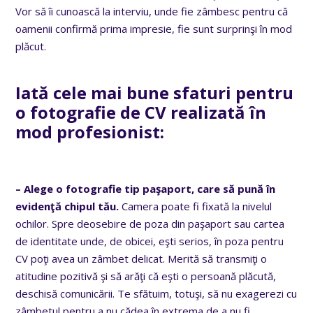
Vor să îi cunoască la interviu, unde fie zâmbesc pentru că
oamenii confirmă prima impresie, fie sunt surprinşi în mod
plăcut.
Iată cele mai bune sfaturi pentru
o fotografie de CV realizată în
mod profesionist:
– Alege o fotografie tip paşaport, care să pună în
evidenţă chipul tău.
Camera poate fi fixată la nivelul
ochilor. Spre deosebire de poza din paşaport sau cartea
de identitate unde, de obicei, eşti serios, în poza pentru
CV poţi avea un zâmbet delicat. Merită să transmiţi o
atitudine pozitivă şi să arăţi că eşti o persoană plăcută,
deschisă comunicării. Te sfătuim, totuşi, să nu exagerezi cu
zâmbetul pentru a nu cădea în extrema de a nu fi