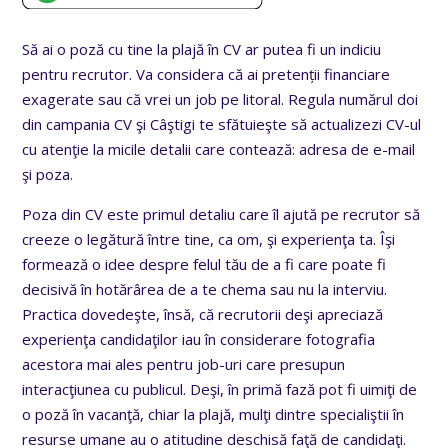
Să ai o poză cu tine la plajă în CV ar putea fi un indiciu
pentru recrutor. Va considera că ai pretenții financiare
exagerate sau că vrei un job pe litoral. Regula numărul doi
din campania CV şi Câştigi te sfătuieşte să actualizezi CV-ul
cu atenţie la micile detalii care contează: adresa de e-mail
şi poza.
Poza din CV este primul detaliu care îl ajută pe recrutor să
creeze o legătură între tine, ca om, şi experienţa ta. Îşi
formează o idee despre felul tău de a fi care poate fi
decisivă în hotărârea de a te chema sau nu la interviu.
Practica dovedeşte, însă, că recrutorii deşi apreciază
experienţa candidaţilor iau în considerare fotografia
acestora mai ales pentru job-uri care presupun
interacţiunea cu publicul. Deşi, în primă fază pot fi uimiţi de
o poză în vacanţă, chiar la plajă, mulţi dintre specialiştii în
resurse umane au o atitudine deschisă faţă de candidaţi.