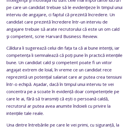
pe care un candidat trebuie să le evidenţieze în timpul unui
interviu de angajare, ci faptul că prezintă încredere. Un
candidat care prezintă încredere într-un interviu de
angajare trebuie să arate recrutorului că este un om cald
şi competent, scrie Harvard Business Review.
Căldura îi sugerează celui din faţa ta că ai bune intenţii, iar
competenţa îi semnalează că poţi pune în practică intenţiile
bune. Un candidat cald şi competent poate fi un viitor
angajat extrem de loial, în vreme ce un candidat rece
reprezintă un potenţial salariat care ar putea crea tensiuni
într-o echipă. Aşadar, dacă în timpul unui interviu te ve
i
concentra pe a scoate în evidenţă doar competenţele pe
care le ai, fără să transmiţi că eşti o persoană caldă,
recrutorul ar putea avea anumite îndoieli cu privire la
intenţiile tale reale.
Una dintre întrebările pe care le vei primi, cu siguranţă, la