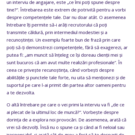
un interviu de angajare, este „ce îmi poţi spune despre
tine?”. Întrebarea este extrem de potrivită pentru a vorbi
despre competenţele tale. Dar nu doar atât. O asemenea
întrebare îţi permite să-i arăţi recrutorului că poţi
transmite căldură, prin intermediul modestiei şi a
recunoştinţei. Un exemplu foarte bun de frază prin care
poţi să-ţi demonstrezi competenţele, fără să exagerezi, ar
putea fi: „am muncit să înţeleg ce îşi doreau clienţii mei şi
sunt bucuros că am avut multe realizări profesionale”. În
ceea ce priveşte recunoştinţa, când vorbeşti despre
abilităţile şi punctele tale forte, nu uita să menţionezi şi de
suportul pe care l-ai primit din partea altor oameni pentru
a te dezvolta.
O altă întrebare pe care o vei primi la interviu va fi „de ce
ai plecat de la ultimul loc de muncă?”. Vorbeşte despre
dorinţa de a explora noi provocări. De asemenea, arată că
vrei să dezvolţi. Însă nu o spune ca şi când ai fi neloial sau
iresponsabil, ci arată cât de greu a fost să te desparţi de