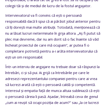
colegii tăi şi de mediul de lucru de la fostul angajator.
Intervievatorul va fi convins că eşti o persoană
responsabilă dacă îi spui că ai părăsit jobul anterior pentru
că îţi doreşti mai multe atribuţii. Totodată, menţionează că
nu ai lăsat lucruri neterminate în grija altora. „Aş fi putut să
plec mai devreme, dar nu am dorit să o fac înainte să văd
încheiat proiectul de care mă ocupam”, ar putea fi o
completare potrivită pentru a-i arăta intervievatorului că
eşti un om responsabil.
Într-un interviu de angajare nu trebuie doar să răspunzi la
întrebări, ci şi să pui. Ai grijă ca întrebările pe care le
adresezi reprezentantului companiei pentru care ai vrea
să lucrezi arată că eşti o persoană caldă şi competentă.
Interesul şi empatia faţă de munca altuia subliniază că eşti
o persoană căreia îi pasă. Aşadar, întreabă ceva de genul
„cum ai reuşit să ocupi poziţia de acum?” sau „la ce lucrezi