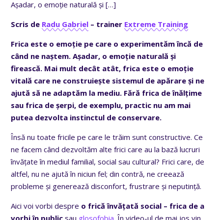
Așadar, o emoție naturală și
[…]
Scris de
Radu Gabriel
– trainer
Extreme Training
Frica este o emoție pe care o experimentăm încă de
când ne naștem. Așadar, o emoție naturală și
firească. Mai mult decât atât,
frica este o emoție
vitală care ne construiește sistemul de apărare și ne
ajută să ne adaptăm la mediu
. Fără frica de înălțime
sau frica de șerpi, de exemplu, practic nu am mai
putea dezvolta instinctul de conservare.
Însă nu toate fricile pe care le trăim sunt constructive. Ce
ne facem când dezvoltăm alte frici care au la bază lucruri
învățate în mediul familial, social sau cultural? Frici care, de
altfel, nu ne ajută în niciun fel; din contră, ne creează
probleme și generează disconfort, frustrare și neputință.
Aici voi vorbi despre
o frică învățată social – frica de a
vorbi în public
sau
glosofobia
. În video-ul de mai jos vin