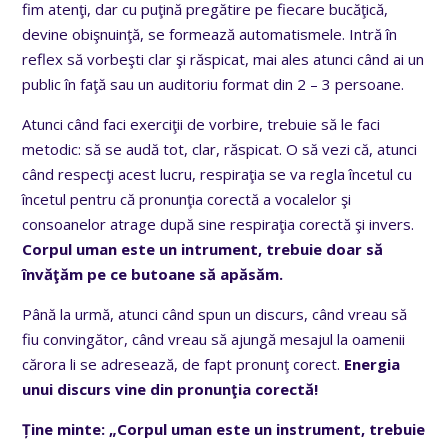
fim atenţi, dar cu puţină pregătire pe fiecare bucăţică,
devine obişnuinţă, se formează automatismele. Intră în
reflex să vorbeşti clar şi răspicat, mai ales atunci când ai un
public în faţă sau un auditoriu format din 2 – 3 persoane.
Atunci când faci exerciţii de vorbire, trebuie să le faci
metodic: să se audă tot, clar, răspicat. O să vezi că, atunci
când respecţi acest lucru, respiraţia se va regla încetul cu
încetul pentru că pronunţia corectă a vocalelor şi
consoanelor atrage după sine respiraţia corectă şi invers.
Corpul uman este un intrument, trebuie doar să
învăţăm pe ce butoane să apăsăm.
Până la urmă, atunci când spun un discurs, când vreau să
fiu convingător, când vreau să ajungă mesajul la oamenii
cărora li se adresează, de fapt pronunţ corect.
Energia
unui discurs vine din pronunţia corectă!
Ține minte: „Corpul uman este un instrument, trebuie