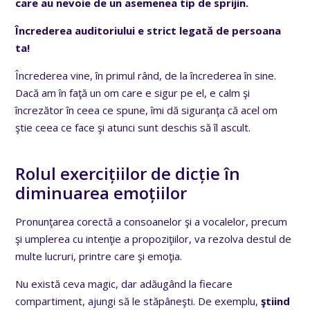
care au nevoie de un asemenea tip de sprijin.
Încrederea auditoriului e strict legată de persoana
ta!
Încrederea vine, în primul rând, de la încrederea în sine.
Dacă am în faţă un om care e sigur pe el, e calm şi
încrezător în ceea ce spune, îmi dă siguranţa că acel om
ştie ceea ce face şi atunci sunt deschis să îl ascult.
Rolul exercițiilor de dicție în
diminuarea emoțiilor
Pronunţarea corectă a consoanelor şi a vocalelor, precum
şi umplerea cu intenţie a propoziţiilor, va rezolva destul de
multe lucruri, printre care şi emoţia.
Nu există ceva magic, dar adăugând la fiecare
compartiment, ajungi să le stăpâneşti. De exemplu,
ştiind