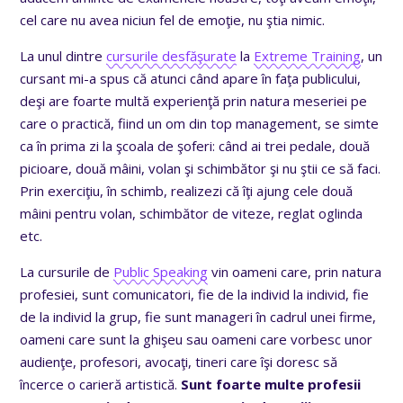
cel care nu avea niciun fel de emoţie, nu ştia nimic.
La unul dintre
cursurile desfăşurate
la
Extreme Training
, un
cursant mi-a spus că atunci când apare în faţa publicului,
deşi are foarte multă experienţă prin natura meseriei pe
care o practică, fiind un om din top management, se simte
ca în prima zi la şcoala de şoferi: când ai trei pedale, două
picioare, două mâini, volan şi schimbător şi nu ştii ce să faci.
Prin exerciţiu, în schimb, realizezi că îţi ajung cele două
mâini pentru volan, schimbător de viteze, reglat oglinda
etc.
La cursurile de
Public Speaking
vin oameni care, prin natura
profesiei, sunt comunicatori, fie de la individ la individ, fie
de la individ la grup, fie sunt manageri în cadrul unei firme,
oameni care sunt la ghişeu sau oameni care vorbesc unor
audienţe, profesori, avocaţi, tineri care îşi doresc să
încerce o carieră artistică.
Sunt foarte multe profesii