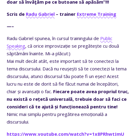
doar să învăţăm pe ce butoane să apăsăm”!!!
Scris de
Radu Gabriel
– trainer
Extreme Training
—–
Radu Gabriel spunea, în cursul trainingului de
Public
Speaking
, că orice improvizație se pregătește cu două
săptămâni înainte. Mi-a plăcut:)
Mai mult decât atât, este important să te conectezi la
tema discursului. Dacă nu reușești să te conectezi la tema
discursului, atunci discursul tău poate fi un eșec! Acest
lucru nu este de dorit să fie făcut numai de începători,
chiar și avansații o fac.
Fiecare poate avea propriul truc,
nu există o rețetă universală, trebuie doar să faci ce
consideri că te ajută și funcționează pentru tine!
Nimic mai simplu pentru pregătirea emoțională a
discursului.
https://www.youtube.com/watch?v=1x8PRhwtJmU