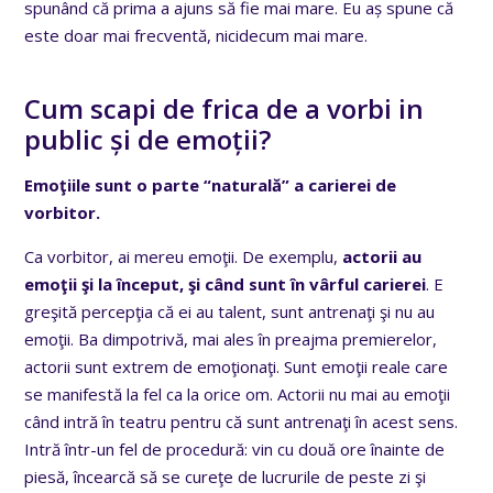
spunând că prima a ajuns să fie mai mare. Eu aș spune că
este doar mai frecventă, nicidecum mai mare.
Cum scapi de frica de a vorbi in
public și de emoții?
Emoţiile sunt o parte “naturală
”
a carierei de
vorbitor.
Ca vorbitor, ai mereu emoţii. De exemplu,
actorii au
emoţii şi la început, şi când sunt în vârful carierei
. E
greşită percepţia că ei au talent, sunt antrenaţi şi nu au
emoţii. Ba dimpotrivă, mai ales în preajma premierelor,
actorii sunt extrem de emoţionaţi. Sunt emoţii reale care
se manifestă la fel ca la orice om. Actorii nu mai au emoţii
când intră în teatru pentru că sunt antrenaţi în acest sens.
Intră într-un fel de procedură: vin cu două ore înainte de
piesă, încearcă să se cureţe de lucrurile de peste zi şi