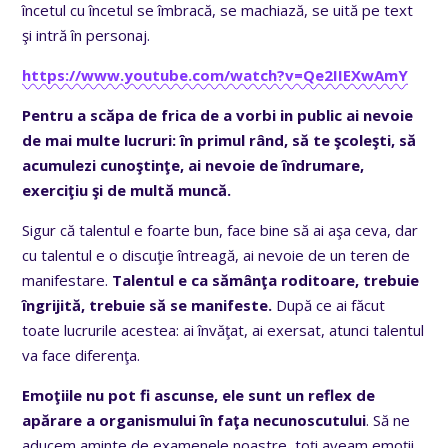
încetul cu încetul se îmbracă, se machiază, se uită pe text
şi intră în personaj.
https://www.youtube.com/watch?v=Qe2IIEXwAmY
Pentru a scăpa de frica de a vorbi in public ai nevoie
de mai multe lucruri: în primul rând, să te şcoleşti, să
acumulezi cunoştinţe, ai nevoie de îndrumare,
exerciţiu şi de multă muncă.
Sigur că talentul e foarte bun, face bine să ai aşa ceva, dar
cu talentul e o discuţie întreagă, ai nevoie de un teren de
manifestare.
Talentul e ca sămânţa roditoare, trebuie
îngrijită, trebuie să se manifeste.
După ce ai făcut
toate lucrurile acestea: ai învăţat, ai exersat, atunci talentul
va face diferenţa.
Emoţiile nu pot fi ascunse, ele sunt un reflex de
apărare a organismului în faţa necunoscutului
. Să ne
aducem aminte de examenele noastre, toţi aveam emoţii,