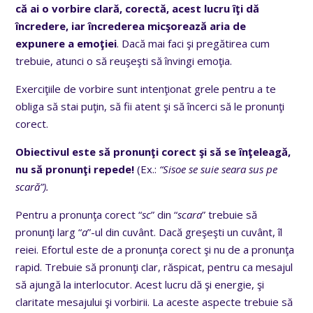
că ai o vorbire clară, corectă, acest lucru îţi dă
încredere, iar încrederea micşorează aria de
expunere a emoţiei
. Dacă mai faci şi pregătirea cum
trebuie, atunci o să reuşeşti să învingi emoţia.
Exerciţiile de vorbire sunt intenţionat grele pentru a te
obliga să stai puţin, să fii atent şi să încerci să le pronunţi
corect.
Obiectivul este să pronunţi corect şi să se înţeleagă,
nu să pronunţi repede!
(Ex.:
“Sisoe se suie seara sus pe
scară”).
Pentru a pronunţa corect “
sc
” din “
scara
” trebuie să
pronunţi larg “
a
”-ul din cuvânt. Dacă greşeşti un cuvânt, îl
reiei. Efortul este de a pronunţa corect şi nu de a pronunţa
rapid. Trebuie să pronunţi clar, răspicat, pentru ca mesajul
să ajungă la interlocutor. Acest lucru dă şi energie, şi
claritate mesajului şi vorbirii. La aceste aspecte trebuie să