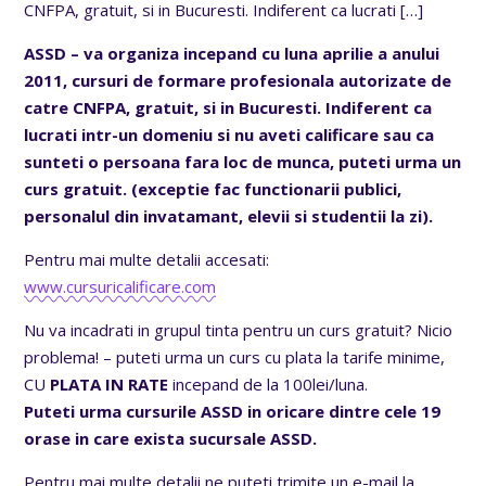
CNFPA, gratuit, si in Bucuresti. Indiferent ca lucrati
[…]
ASSD – va organiza incepand cu luna aprilie a anului
2011, cursuri de formare profesionala autorizate de
catre CNFPA, gratuit, si in Bucuresti. Indiferent ca
lucrati intr-un domeniu si nu aveti calificare sau ca
sunteti o persoana fara loc de munca, puteti urma un
curs gratuit. (exceptie fac functionarii publici,
personalul din invatamant, elevii si studentii la zi).
Pentru mai multe detalii accesati:
www.cursuricalificare.com
Nu va incadrati in grupul tinta pentru un curs gratuit? Nicio
problema! – puteti urma un curs cu plata la tarife minime,
CU
PLATA IN RATE
incepand de la 100lei/luna.
Puteti urma cursurile ASSD in oricare dintre cele 19
orase in care exista sucursale ASSD.
Pentru mai multe detalii ne puteti trimite un e-mail la