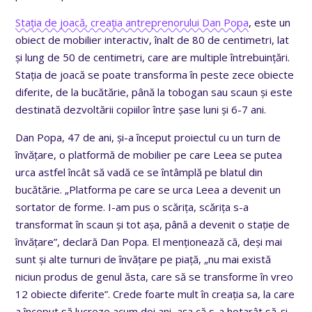
Stația de joacă, creația antreprenorului Dan Popa
, este un
obiect de mobilier interactiv, înalt de 80 de centimetri, lat
și lung de 50 de centimetri, care are multiple întrebuințări.
Stația de joacă se poate transforma în peste zece obiecte
diferite, de la bucătărie, până la tobogan sau scaun și este
destinată dezvoltării copiilor între șase luni și 6-7 ani.
Dan Popa, 47 de ani, și-a început proiectul cu un turn de
învățare, o platformă de mobilier pe care Leea se putea
urca astfel încât să vadă ce se întâmplă pe blatul din
bucătărie. „Platforma pe care se urca Leea a devenit un
sortator de forme. I-am pus o scărița, scărița s-a
transformat în scaun și tot așa, până a devenit o stație de
învățare”, declară Dan Popa. El menționează că, deși mai
sunt și alte turnuri de învățare pe piață, „nu mai există
niciun produs de genul ăsta, care să se transforme în vreo
12 obiecte diferite”. Crede foarte mult în creația sa, la care
a început să lucreze acum doi ani, așa că s-a hotarât să-și