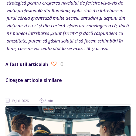
strategică pentru creșterea nivelului de fericire vis-a-vis de
viața profesională din România, eJobs ridică o întrebare în
jurul căreia gravitează multe decizii, atitudini și acțiuni din
viața de zi cu zi și din carieră. eJobs are convingerea că, dacă
ne punem întrebarea „Sunt fericit?” și dacă răspundem cu
onestitate, putem să găsim soluții și să facem schimbări în
bine, care ne vor ajuta atât la serviciu, cât și acasă.
0
A fost util articolul?
Citește articole similare
19 Jul. 2026
8 min