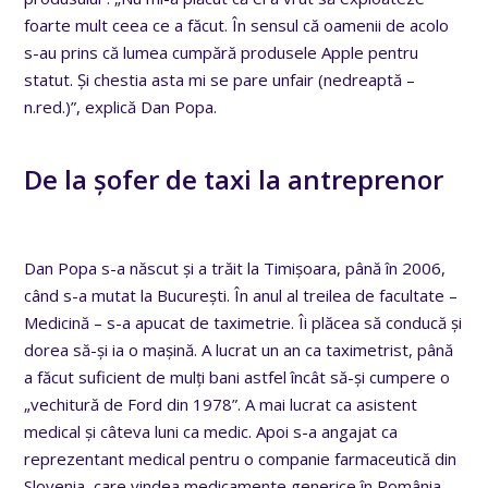
foarte mult ceea ce a făcut. În sensul că oamenii de acolo
s-au prins că lumea cumpără produsele Apple pentru
statut. Și chestia asta mi se pare unfair (nedreaptă –
n.red.)”, explică Dan Popa.
De la șofer de taxi la antreprenor
Dan Popa s-a născut și a trăit la Timișoara, până în 2006,
când s-a mutat la București. În anul al treilea de facultate –
Medicină – s-a apucat de taximetrie. Îi plăcea să conducă și
dorea să-și ia o mașină. A lucrat un an ca taximetrist, până
a făcut suficient de mulți bani astfel încât să-și cumpere o
„vechitură de Ford din 1978”. A mai lucrat ca asistent
medical și câteva luni ca medic. Apoi s-a angajat ca
reprezentant medical pentru o companie farmaceutică din
Slovenia, care vindea medicamente generice în România,