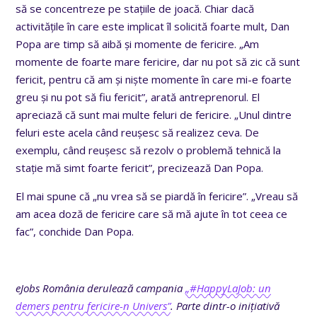
să se concentreze pe stațiile de joacă. Chiar dacă
activitățile în care este implicat îl solicită foarte mult, Dan
Popa are timp să aibă și momente de fericire. „Am
momente de foarte mare fericire, dar nu pot să zic că sunt
fericit, pentru că am și niște momente în care mi-e foarte
greu și nu pot să fiu fericit”, arată antreprenorul. El
apreciază că sunt mai multe feluri de fericire. „Unul dintre
feluri este acela când reușesc să realizez ceva. De
exemplu, când reușesc să rezolv o problemă tehnică la
stație mă simt foarte fericit”, precizează Dan Popa.
El mai spune că „nu vrea să se piardă în fericire”. „Vreau să
am acea doză de fericire care să mă ajute în tot ceea ce
fac”, conchide Dan Popa.
eJobs România derulează campania
„#HappyLaJob: un
demers pentru fericire-n Univers”
. Parte dintr-o inițiativă