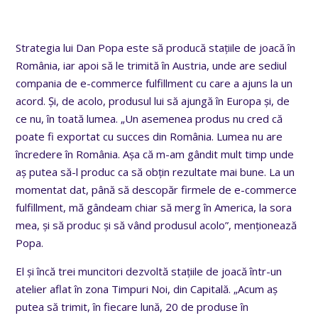
Strategia lui Dan Popa este să producă stațiile de joacă în
România, iar apoi să le trimită în Austria, unde are sediul
compania de e-commerce fulfillment cu care a ajuns la un
acord. Și, de acolo, produsul lui să ajungă în Europa și, de
ce nu, în toată lumea. „Un asemenea produs nu cred că
poate fi exportat cu succes din România. Lumea nu are
încredere în România. Așa că m-am gândit mult timp unde
aș putea să-l produc ca să obțin rezultate mai bune. La un
momentat dat, până să descopăr firmele de e-commerce
fulfillment, mă gândeam chiar să merg în America, la sora
mea, și să produc și să vând produsul acolo”, menționează
Popa.
El și încă trei muncitori dezvoltă stațiile de joacă într-un
atelier aflat în zona Timpuri Noi, din Capitală. „Acum aș
putea să trimit, în fiecare lună, 20 de produse în