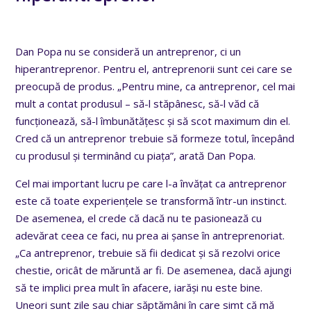
Dan Popa nu se consideră un antreprenor, ci un
hiperantreprenor. Pentru el, antreprenorii sunt cei care se
preocupă de produs. „Pentru mine, ca antreprenor, cel mai
mult a contat produsul – să-l stăpânesc, să-l văd că
funcționează, să-l îmbunătățesc și să scot maximum din el.
Cred că un antreprenor trebuie să formeze totul, începând
cu produsul și terminând cu piața”, arată Dan Popa.
Cel mai important lucru pe care l-a învățat ca antreprenor
este că toate experiențele se transformă într-un instinct.
De asemenea, el crede că dacă nu te pasionează cu
adevărat ceea ce faci, nu prea ai șanse în antreprenoriat.
„Ca antreprenor, trebuie să fii dedicat și să rezolvi orice
chestie, oricât de măruntă ar fi. De asemenea, dacă ajungi
să te implici prea mult în afacere, iarăși nu este bine.
Uneori sunt zile sau chiar săptămâni în care simt că mă