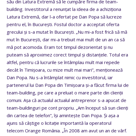
său din Latura Extremă să le cumpăre firma de team-
building. Investitorul a renunțat la ideea de a achiziționa
Latura Extremă, dar l-a ofertat pe Dan Popa să lucreze
pentru el, în București. Fostul doctor a acceptat oferta
grecului și s-a mutat în București. „Nu mi-a fost frică să mă
mut în București, dar mi-a trebuit mai mult de un an ca să
mă pot acomoda. Eram tot timpul dezorientat și nu
puteam să aproximez corect timpul și distanțele. Totul era
altfel, pentru că lucrurile se întâmplau mult mai repede
decât în Timișoara, cu mize mult mai mari”, menționează
Dan Popa. Nu s-a întâmplat nimic cu investitorul, iar
partenerul lui Dan Popa din Timișoara și-a făcut firma lui de
team-building, pe care a preluat o mare parte din clienții
comuni. Așa că actualul actualul antreprenor s-a apucat de
team-buildinguri pe cont propriu. „Am început să sun clienți
din cartea de telefon”, își amintește Dan Popa. Și așa a
ajuns să câștige o licitație importantă la operatorul
telecom Orange România. „În 2008 am avut un an de vârf.