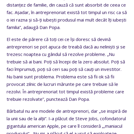
distanțez de familie, din cauză că sunt absorbit de ceea ce
fac. Așadar, în antreprenoriat există tot timpul un risc ca să
o iei razna și să-ți iubești produsul mai mult decât îți iubești
familia”, adaugă Dan Popa.
El este de părere că toți cei ce își doresc să devină
antreprenori se pot apuca de treabă dacă au neliniști și se
trezesc noaptea cu gândul să rezolve probleme. „Nu
trebuie să ai bani. Poți să începi de la zero absolut. Poți să
faci împrumuți, poți să ceri sau poți să cauți un investitor.
Nu banii sunt problema. Problema este să fii ok să fii
provocat zilnic de lucruri mărunte pe care trebuie să le
rezolvi. În antreprenoriat tot timpul există probleme care
trebuie rezolvate”, punctează Dan Popa.
Bărbatul nu are modele de antreprenori, dar „se inspiră de
la unii sau de la alții”. I-a plăcut de Steve Jobs, cofondatorul
gigantului american Apple, pe care îl consideră „,maniacul
produsului”. „Nu mi-a plăcut că el a vrut să exploateze