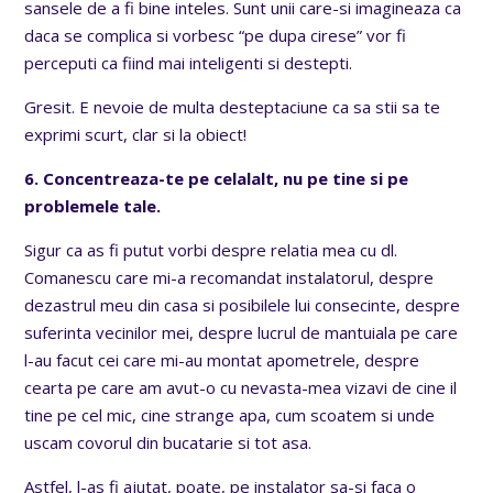
sansele de a fi bine inteles. Sunt unii care-si imagineaza ca
daca se complica si vorbesc “pe dupa cirese” vor fi
perceputi ca fiind mai inteligenti si destepti.
Gresit. E nevoie de multa desteptaciune ca sa stii sa te
exprimi scurt, clar si la obiect!
6. Concentreaza-te pe celalalt, nu pe tine si pe
problemele tale.
Sigur ca as fi putut vorbi despre relatia mea cu dl.
Comanescu care mi-a recomandat instalatorul, despre
dezastrul meu din casa si posibilele lui consecinte, despre
suferinta vecinilor mei, despre lucrul de mantuiala pe care
l-au facut cei care mi-au montat apometrele, despre
cearta pe care am avut-o cu nevasta-mea vizavi de cine il
tine pe cel mic, cine strange apa, cum scoatem si unde
uscam covorul din bucatarie si tot asa.
Astfel, l-as fi ajutat, poate, pe instalator sa-si faca o