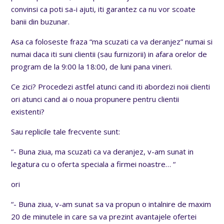
convinsi ca poti sa-i ajuti, iti garantez ca nu vor scoate
banii din buzunar.
Asa ca foloseste fraza “ma scuzati ca va deranjez” numai si
numai daca iti suni clientii (sau furnizorii) in afara orelor de
program de la 9:00 la 18:00, de luni pana vineri.
Ce zici? Procedezi astfel atunci cand iti abordezi noii clienti
ori atunci cand ai o noua propunere pentru clientii
existenti?
Sau replicile tale frecvente sunt:
“- Buna ziua, ma scuzati ca va deranjez, v-am sunat in
legatura cu o oferta speciala a firmei noastre… “
ori
“- Buna ziua, v-am sunat sa va propun o intalnire de maxim
20 de minutele in care sa va prezint avantajele ofertei