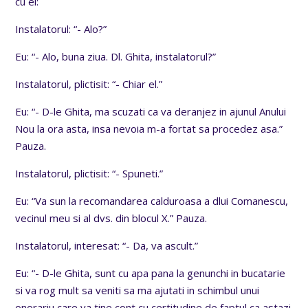
cu el:
Instalatorul: “- Alo?”
Eu: “- Alo, buna ziua. Dl. Ghita, instalatorul?”
Instalatorul, plictisit: “- Chiar el.”
Eu: “- D-le Ghita, ma scuzati ca va deranjez in ajunul Anului
Nou la ora asta, insa nevoia m-a fortat sa procedez asa.”
Pauza.
Instalatorul, plictisit: “- Spuneti.”
Eu: “Va sun la recomandarea calduroasa a dlui Comanescu,
vecinul meu si al dvs. din blocul X.” Pauza.
Instalatorul, interesat: “- Da, va ascult.”
Eu: “- D-le Ghita, sunt cu apa pana la genunchi in bucatarie
si va rog mult sa veniti sa ma ajutati in schimbul unui
onorariu care va tine cont cu certitudine de faptul ca astazi