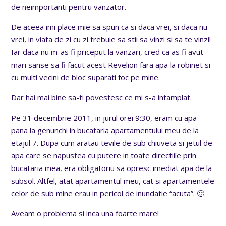
de neimportanti pentru vanzator.
De aceea imi place mie sa spun ca si daca vrei, si daca nu
vrei, in viata de zi cu zi trebuie sa stii sa vinzi si sa te vinzi!
Iar daca nu m-as fi priceput la vanzari, cred ca as fi avut
mari sanse sa fi facut acest Revelion fara apa la robinet si
cu multi vecini de bloc suparati foc pe mine.
Dar hai mai bine sa-ti povestesc ce mi s-a intamplat.
Pe 31 decembrie 2011, in jurul orei 9:30, eram cu apa
pana la genunchi in bucataria apartamentului meu de la
etajul 7. Dupa cum aratau tevile de sub chiuveta si jetul de
apa care se napustea cu putere in toate directiile prin
bucataria mea, era obligatoriu sa opresc imediat apa de la
subsol. Altfel, atat apartamentul meu, cat si apartamentele
celor de sub mine erau in pericol de inundatie “acuta”. 🙂
Aveam o problema si inca una foarte mare!