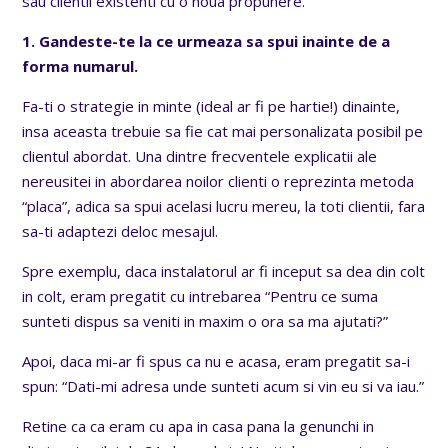
sau clientii existenti cu o noua propunere.
1. Gandeste-te la ce urmeaza sa spui inainte de a
forma numarul.
Fa-ti o strategie in minte (ideal ar fi pe hartie!) dinainte,
insa aceasta trebuie sa fie cat mai personalizata posibil pe
clientul abordat. Una dintre frecventele explicatii ale
nereusitei in abordarea noilor clienti o reprezinta metoda
“placa”, adica sa spui acelasi lucru mereu, la toti clientii, fara
sa-ti adaptezi deloc mesajul.
Spre exemplu, daca instalatorul ar fi inceput sa dea din colt
in colt, eram pregatit cu intrebarea “Pentru ce suma
sunteti dispus sa veniti in maxim o ora sa ma ajutati?”
Apoi, daca mi-ar fi spus ca nu e acasa, eram pregatit sa-i
spun: “Dati-mi adresa unde sunteti acum si vin eu si va iau.”
Retine ca ca eram cu apa in casa pana la genunchi in