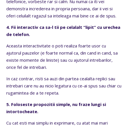
telefonice, vorbeste rar si calm. Nu numai ca iti vei
demonstra increderea in propria persoana, dar ii vei si
oferi celuilalt ragazul sa inteleaga mai bine ce ai de spus.
4. Fii interactiv ca sa-l tii pe celalalt “lipit” cu urechea
de telefon.
Aceasta interactivitate o poti realiza foarte usor cu
ajutorul pauzelor (e foarte normal ca, din cand in cand, sa
existe momente de liniste) sau cu ajutorul intrebarilor,
orice fel de intrebari.
In caz contrar, risti sa auzi din partea cealalta replici sau
intrebari care nu au nicio legatura cu ce-ai spus sau chiar cu
rugamintea de a te repeta.
5. Foloseste propozitii simple, nu fraze lungi si
intortocheate.
Cu cat esti mai simplu in exprimare, cu atat mai mari