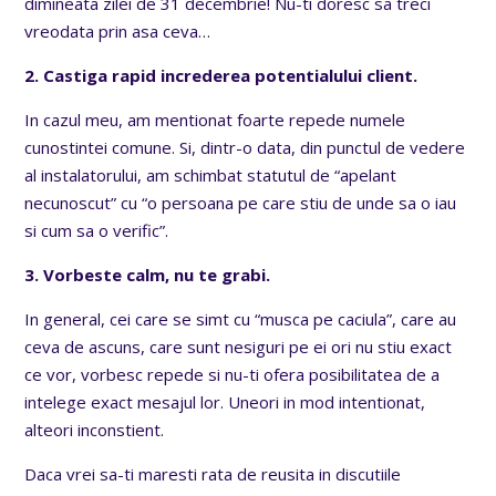
dimineata zilei de 31 decembrie! Nu-ti doresc sa treci
vreodata prin asa ceva…
2. Castiga rapid increderea potentialului client.
In cazul meu, am mentionat foarte repede numele
cunostintei comune. Si, dintr-o data, din punctul de vedere
al instalatorului, am schimbat statutul de “apelant
necunoscut” cu “o persoana pe care stiu de unde sa o iau
si cum sa o verific”.
3. Vorbeste calm, nu te grabi.
In general, cei care se simt cu “musca pe caciula”, care au
ceva de ascuns, care sunt nesiguri pe ei ori nu stiu exact
ce vor, vorbesc repede si nu-ti ofera posibilitatea de a
intelege exact mesajul lor. Uneori in mod intentionat,
alteori inconstient.
Daca vrei sa-ti maresti rata de reusita in discutiile