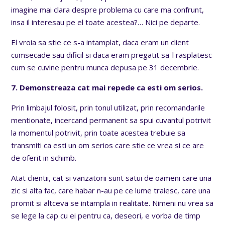
imagine mai clara despre problema cu care ma confrunt,
insa il interesau pe el toate acestea?… Nici pe departe.
El vroia sa stie ce s-a intamplat, daca eram un client
cumsecade sau dificil si daca eram pregatit sa-l rasplatesc
cum se cuvine pentru munca depusa pe 31 decembrie.
7. Demonstreaza cat mai repede ca esti om serios.
Prin limbajul folosit, prin tonul utilizat, prin recomandarile
mentionate, incercand permanent sa spui cuvantul potrivit
la momentul potrivit, prin toate acestea trebuie sa
transmiti ca esti un om serios care stie ce vrea si ce are
de oferit in schimb.
Atat clientii, cat si vanzatorii sunt satui de oameni care una
zic si alta fac, care habar n-au pe ce lume traiesc, care una
promit si altceva se intampla in realitate. Nimeni nu vrea sa
se lege la cap cu ei pentru ca, deseori, e vorba de timp