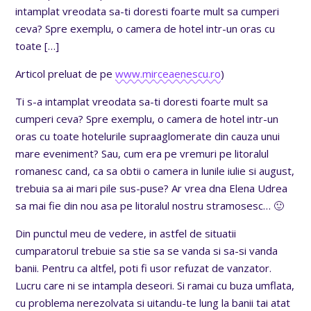
intamplat vreodata sa-ti doresti foarte mult sa cumperi
ceva? Spre exemplu, o camera de hotel intr-un oras cu
toate
[…]
Articol preluat de pe
www.mirceaenescu.ro
)
Ti s-a intamplat vreodata sa-ti doresti foarte mult sa
cumperi ceva? Spre exemplu, o camera de hotel intr-un
oras cu toate hotelurile supraaglomerate din cauza unui
mare eveniment? Sau, cum era pe vremuri pe litoralul
romanesc cand, ca sa obtii o camera in lunile iulie si august,
trebuia sa ai mari pile sus-puse? Ar vrea dna Elena Udrea
sa mai fie din nou asa pe litoralul nostru stramosesc… 🙂
Din punctul meu de vedere, in astfel de situatii
cumparatorul trebuie sa stie sa se vanda si sa-si vanda
banii. Pentru ca altfel, poti fi usor refuzat de vanzator.
Lucru care ni se intampla deseori. Si ramai cu buza umflata,
cu problema nerezolvata si uitandu-te lung la banii tai atat