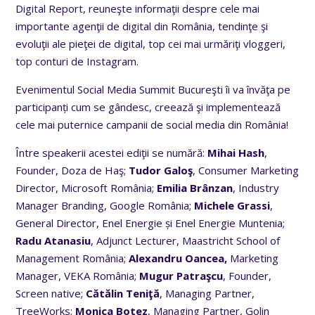
Digital Report, reuneşte informaţii despre cele mai
importante agenţii de digital din România, tendinţe şi
evoluţii ale pieţei de digital, top cei mai urmăriţi vloggeri,
top conturi de Instagram.
Evenimentul Social Media Summit Bucureşti îi va învăţa pe
participanți cum se gândesc, creează şi implementează
cele mai puternice campanii de social media din România!
Între speakerii acestei ediţii se numără:
Mihai Hash
,
Founder, Doza de Haş;
Tudor Galoş
, Consumer Marketing
Director, Microsoft România;
Emilia Brânzan
, Industry
Manager Branding, Google România;
Michele Grassi
,
General Director, Enel Energie și Enel Energie Muntenia;
Radu Atanasiu
, Adjunct Lecturer, Maastricht School of
Management România;
Alexandru Oancea,
Marketing
Manager, VEKA România;
Mugur Patraşcu
, Founder,
Screen native;
Cătălin Teniţă
, Managing Partner,
TreeWorks;
Monica Botez
, Managing Partner, Golin