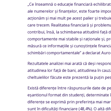
„Ce înseamnă o educație financiară echilibra
ale numerelor și finanțelor, este foarte import
acționăm și mai mult pe acest palier și trebuie
care trecem. Realitatea financiară și problema
contribui, însă, la schimbarea atitudinii față
comportamente mai stabile și raționale și, pro
măsură ce informațiile și cunoștințele financia
schimbări comportamentale” a declarat Aurora
Rezultatele analizei mai arată că deși respo
atitudinea lor față de bani, atitudinea în ca
cheltuielilor făcute este prezentă la puțin p
Există diferențe între răspunsurile date de p
eșantionul format din studenți, determinate î
diferențe se exprimă prin preferința mai mare 
sunt în dificultăți financiare (48,4%). O altă d