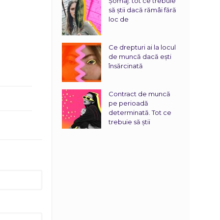
Șomaj: tot ce trebuie
să știi dacă rămâi fără
loc de
Ce drepturi ai la locul
de muncă dacă ești
însărcinată
Contract de muncă
pe perioadă
determinată. Tot ce
trebuie să știi