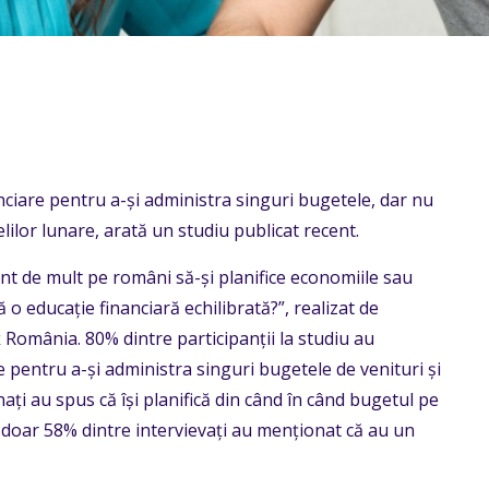
nciare pentru a-și administra singuri bugetele, dar nu
ilor lunare, arată un studiu publicat recent.
ient de mult pe români să-și planifice economiile sau
 o educație financiară echilibrată?”, realizat de
omânia. 80% dintre participanții la studiu au
e pentru a-și administra singuri bugetele de venituri și
nați au spus că își planifică din când în când bugetul pe
ă, doar 58% dintre intervievați au menționat că au un