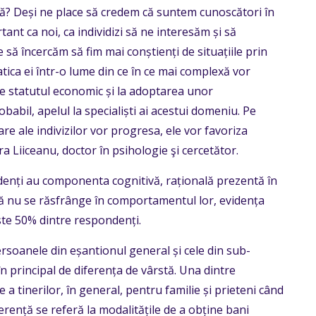
tă? Deși ne place să credem că suntem cunoscători în
ant ca noi, ca individizi să ne interesăm și să
 să încercăm să fim mai conștienți de situațiile prin
tica ei într-o lume din ce în ce mai complexă vor
 de statutul economic și la adoptarea unor
babil, apelul la specialiști ai acestui domeniu. Pe
re ale indivizilor vor progresa, ele vor favoriza
 Liiceanu, doctor în psihologie şi cercetător.
ndenți au componenta cognitivă, rațională prezentă în
uză nu se răsfrânge în comportamentul lor, evidența
este 50% dintre respondenți.
ersoanele din eșantionul general și cele din sub-
n principal de diferența de vârstă. Una dintre
a tinerilor, în general, pentru familie și prieteni când
iferență se referă la modalitățile de a obține bani