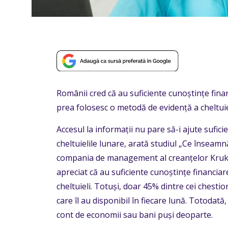
Românii cred că au suficiente cunoștințe fina
prea folosesc o metodă de evidență a cheltuiel
Accesul la informații nu pare să-i ajute sufic
cheltuielile lunare, arată studiul „Ce înseamnă
compania de management al creanțelor Kruk R
apreciat că au suficiente cunoștințe financiar
cheltuieli. Totuși, doar 45% dintre cei chestio
care îl au disponibil în fiecare lună. Totodat
cont de economii sau bani puși deoparte.