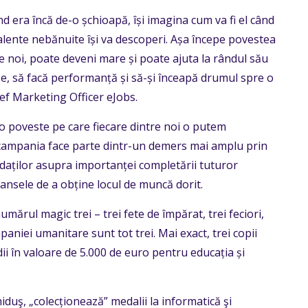
d era încă de-o șchioapă, își imagina cum va fi el când
talente nebănuite își va descoperi. Așa începe povestea
re noi, poate deveni mare și poate ajuta la rândul său
eze, să facă performanță și să-și înceapă drumul spre o
ief Marketing Officer eJobs.
o poveste pe care fiecare dintre noi o putem
 campania face parte dintr-un demers mai amplu prin
daților asupra importanței completării tuturor
 șansele de a obține locul de muncă dorit.
umărul magic trei – trei fete de împărat, trei feciori,
mpaniei umanitare sunt tot trei. Mai exact, trei copii
dii în valoare de 5.000 de euro pentru educația și
iduş, „colecționează” medalii la informatică şi