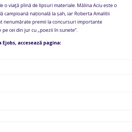
e o viaţă plină de lipsuri materiale. Mălina Aciu este o
plă campioană națională la șah, iar Roberta Amalitii
nat nenumărate premii la concursuri importante
e pe cei din jur cu „poezii în sunete”.
a Ejobs, accesează
pagina
: