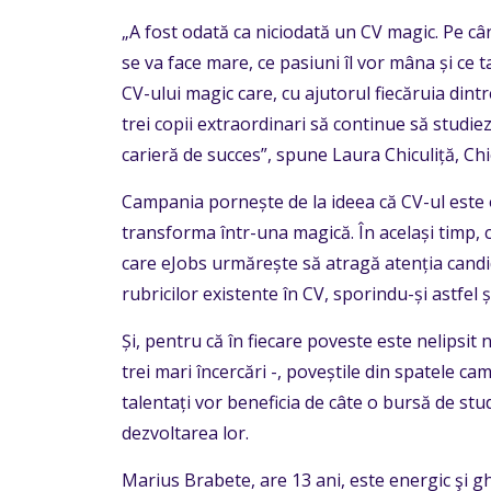
„A fost odată ca niciodată un CV magic. Pe cân
se va face mare, ce pasiuni îl vor mâna și ce 
CV-ului magic care, cu ajutorul fiecăruia dint
trei copii extraordinari să continue să studi
carieră de succes”, spune Laura Chiculiță, Ch
Campania pornește de la ideea că CV-ul este 
transforma într-una magică. În același timp,
care eJobs urmărește să atragă atenția candi
rubricilor existente în CV, sporindu-și astfel
Și, pentru că în fiecare poveste este nelipsit n
trei mari încercări -, poveștile din spatele ca
talentați vor beneficia de câte o bursă de stu
dezvoltarea lor.
Marius Brabete, are 13 ani, este energic şi gh