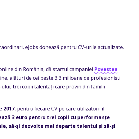
raordinari, eJobs donează pentru CV-urile actualizate.
online din România, dă startul campaniei
Povestea
jine, alături de cei peste 3,3 milioane de profesioniști
ului, trei copii talentați care provin din familii
e 2017
, pentru fiecare CV pe care utilizatorii îl
ează 3 euro
pentru trei copii cu performanțe
le, să-și dezvolte mai departe talentul și să-și