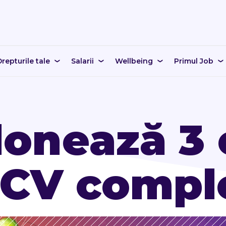
repturile tale
Salarii
Wellbeing
Primul Job
onează 3 
 CV compl