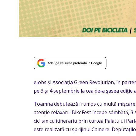
eJobs și Asociaţia Green Revolution, în parte
pe 3 şi 4 septembrie la cea de-a şasea ediţie a
Toamna debutează frumos cu multă mișcare d
atenție relaxării. BikeFest începe sâmbătă, 3
ciclism cu itinerariu prin curtea Palatului Pa
este realizată cu sprijinul Camerei Deputaţilo