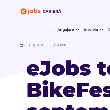
Angajare
Interviu
D
20 Aug. 2016
4 min
eJobs te
BikeFes