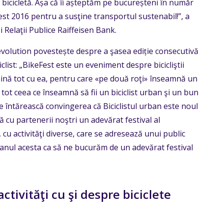
bicicletă. Așa că îi așteptăm pe bucureșteni în număr
Fest 2016 pentru a susţine transportul sustenabil!”, a
 Relaţii Publice Raiffeisen Bank.
evolution povestește despre a şasea ediție consecutivă
clist: „BikeFest este un eveniment despre bicicliştii
rmină tot cu ea, pentru care «pe două roţi» înseamnă un
 tot ceea ce înseamnă să fii un biciclist urban şi un bun
e întărească convingerea că Biciclistul urban este noul
 cu partenerii noştri un adevărat festival al
 cu activităţi diverse, care se adresează unui public
 anul acesta ca să ne bucurăm de un adevărat festival
tivităţi cu şi despre biciclete