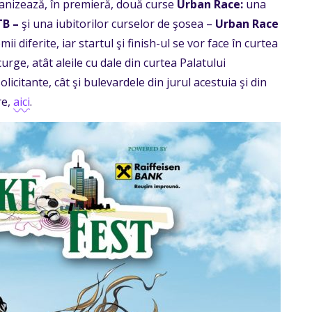
anizează, în premieră, două curse
Urban Race:
una
TB
–
şi una iubitorilor curselor de şosea –
Urban Race
ii diferite, iar startul şi finish-ul se vor face în curtea
urge, atât aleile cu dale din curtea Palatului
licitante, cât şi bulevardele din jurul acestuia şi din
re,
aici
.