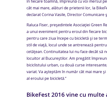
în fiecare toamnă, împreună cu voi mersul pe 
cât mai mare, alături de prietenii lor, la Bike
declarat Corina Vasile, Director Comunicare şi
Raluca Fiser, preşedintele Asociaţiei Green R
a unui eveniment pentru eroul din fiecare bici
pentru care ziua începe cu bicicletă şi se te
stil de viaţă, locul unde se antrenează pentru
cetăţean. Continuitatea lui nu face decât să n
locuitor al Bucureştilor. Am pregătit împreună
biciclistului urban, cu două curse interesante,
variat. Va aşteptăm în număr cât mai mare şi
al eroului pe bicicletă.“
BikeFest 2016 vine cu multe ac