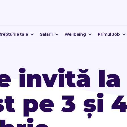
repturile tale
Salarii
Wellbeing
Primul Job
 invită la
t pe 3 și 