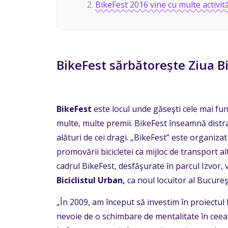
BikeFest 2016 vine cu multe activită
BikeFest sărbătorește Ziua Bi
BikeFest
este locul unde găseşti cele mai fun 
multe, multe premii. BikeFest înseamnă distr
alături de cei dragi. „BikeFest” este organizat 
promovării bicicletei ca mijloc de transport alt
cadrul BikeFest, desfăşurate în parcul Izvor, 
Biciclistul Urban,
ca noul locuitor al Bucureşt
„În 2009, am început să investim în proiectul
nevoie de o schimbare de mentalitate în ceea