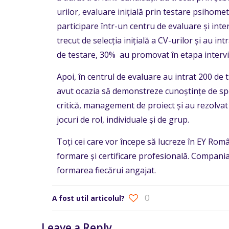
urilor, evaluare inițială prin testare psihometr
participare într-un centru de evaluare și interv
trecut de selecția inițială a CV-urilor și au int
de testare, 30% au promovat în etapa interviu
Apoi, în centrul de evaluare au intrat 200 de ti
avut ocazia să demonstreze cunoștințe de spe
critică, management de proiect și au rezolvat s
jocuri de rol, individuale și de grup.
Toți cei care vor începe să lucreze în EY Român
formare și certificare profesională. Compania
formarea fiecărui angajat.
0
A fost util articolul?
Leave a Reply