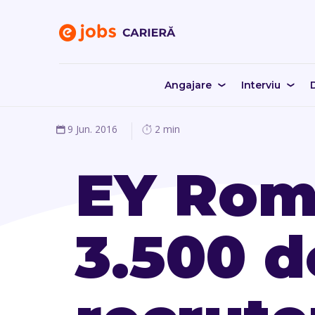
Angajare
Interviu
D
9 Jun. 2016
2 min
EY Româ
3.500 d