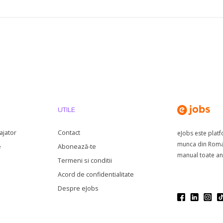
UTILE
ajator
Contact
eJobs este plat
munca din Roman
e
Abonează-te
manual toate anu
Termeni si conditii
Acord de confidentialitate
Despre eJobs