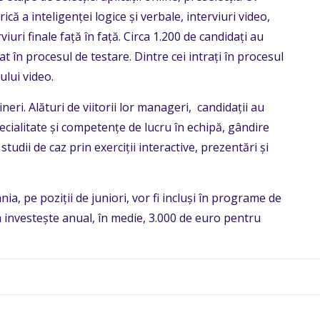
ică a inteligenței logice și verbale, interviuri video,
iuri finale față în față. Circa 1.200 de candidați au
rat în procesul de testare. Dintre cei intrați în procesul
lui video.
neri. Alături de viitorii lor manageri, candidații au
cialitate și competențe de lucru în echipă, gândire
tudii de caz prin exerciții interactive, prezentări și
ia, pe poziții de juniori, vor fi incluși în programe de
 investește anual, în medie, 3.000 de euro pentru