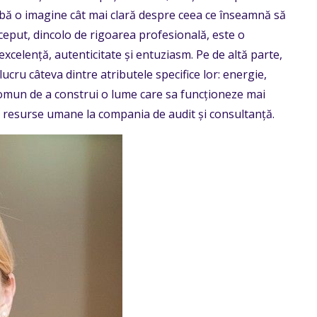
ă aibă o imagine cât mai clară despre ceea ce înseamnă să
ceput, dincolo de rigoarea profesională, este o
celență, autenticitate și entuziasm. Pe de altă parte,
ucru câteva dintre atributele specifice lor: energie,
 comun de a construi o lume care sa funcționeze mai
e resurse umane la compania de audit și consultanță.