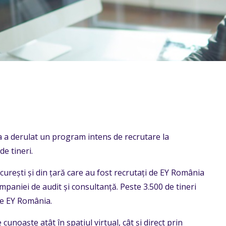
 a derulat un program intens de recrutare la
e tineri.
ucurești și din țară care au fost recrutați de EY România
paniei de audit și consultanță. Peste 3.500 de tineri
de EY România.
unoaște atât în spațiul virtual, cât și direct prin