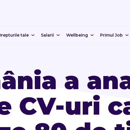
repturile tale
Salarii
Wellbeing
Primul Job
nia a ana
e CV-uri c