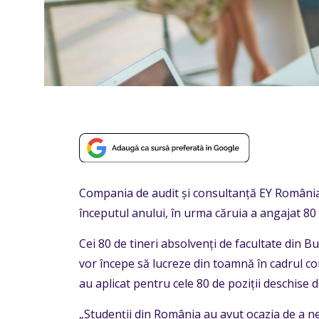
Compania de audit și consultanță EY România
începutul anului, în urma căruia a angajat 80 d
Cei 80 de tineri absolvenți de facultate din B
vor începe să lucreze din toamnă în cadrul com
au aplicat pentru cele 80 de poziții deschise 
„Studenții din România au avut ocazia de a ne c