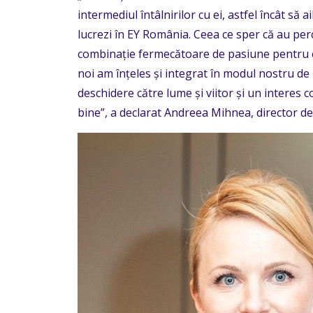
intermediul întâlnirilor cu ei, astfel încât s
lucrezi în EY România. Ceea ce sper că au per
combinație fermecătoare de pasiune pentru ex
noi am înțeles și integrat în modul nostru de l
deschidere către lume și viitor și un interes
bine”, a declarat Andreea Mihnea, director d