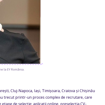
ne la EY România.
ești, Cluj-Napoca, Iași, Timișoara, Craiova și Chișinău
 au trecut printr-un proces complex de recrutare, care
e etape de selecție: aplicații online, preselecția CV-