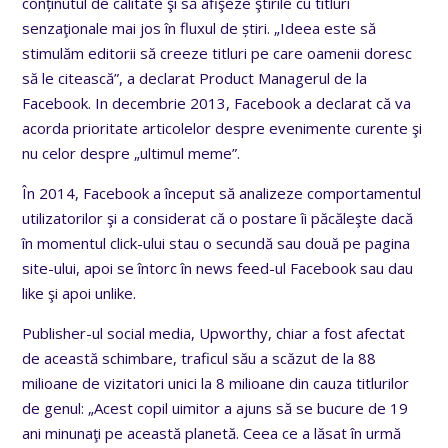
conținutul de calitate
şi să afişeze
ştirile cu titluri
senzaţionale mai jos în
fluxul de știri. „Ideea este să
stimulăm editorii să creeze titluri pe care oamenii doresc
să le citească”, a declarat Product Managerul de la
Facebook. In decembrie 2013, Facebook a declarat că va
acorda prioritate articolelor despre evenimente curente şi
nu celor despre „ultimul meme”.
În 2014, Facebook a început să analizeze comportamentul
utilizatorilor şi a considerat că o postare îi păcăleşte dacă
în momentul click-ului stau o secundă sau două pe pagina
site-ului, apoi se întorc în news feed-ul Facebook sau dau
like şi apoi unlike.
Publisher-ul social media, Upworthy, chiar a fost afectat
de această schimbare, traficul său a scăzut de la 88
milioane de vizitatori unici la 8 milioane din cauza titlurilor
de genul: „Acest copil uimitor a ajuns să se bucure de 19
ani minunaţi pe această planetă. Ceea ce a lăsat în urmă