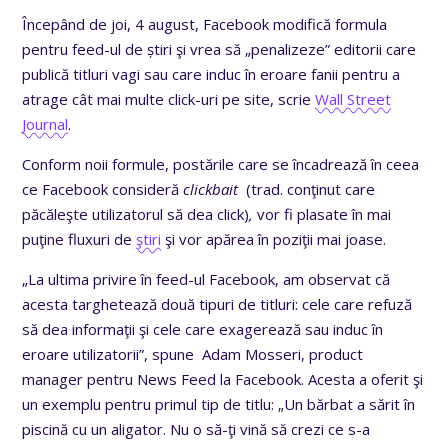
Începând de joi, 4 august, Facebook modifică formula
pentru feed-ul de știri şi vrea să „penalizeze” editorii care
publică titluri vagi sau care induc în eroare fanii pentru a
atrage cât mai multe click-uri pe site, scrie
Wall Street
Journal
.
Conform noii formule, postările care se încadrează în ceea
ce Facebook consideră
clickbait
(trad. conţinut care
păcăleşte utilizatorul să dea click)
,
vor fi plasate în mai
puţine fluxuri de
ştiri
şi vor apărea în poziţii mai joase.
„La ultima privire în feed-ul Facebook, am observat că
acesta targhetează două tipuri de titluri: cele care refuză
să dea informaţii şi cele care exagerează sau induc în
eroare utilizatorii”, spune Adam Mosseri, product
manager pentru News Feed la Facebook. Acesta a oferit şi
un exemplu pentru primul tip de titlu: „Un bărbat a sărit în
piscină cu un aligator. Nu o să-ţi vină să crezi ce s-a