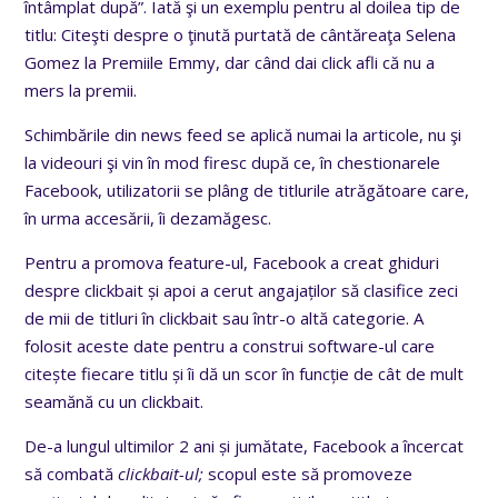
întâmplat după”. Iată şi un exemplu pentru al doilea tip de
titlu: Citeşti despre o ţinută purtată de cântăreaţa Selena
Gomez la Premiile Emmy, dar când dai click afli că nu a
mers la premii.
Schimbările din news feed se aplică numai la articole, nu şi
la videouri şi vin în mod firesc după ce, în chestionarele
Facebook, utilizatorii se plâng de titlurile atrăgătoare care,
în urma accesării, îi dezamăgesc.
Pentru a promova feature-ul, Facebook a creat ghiduri
despre clickbait și apoi a cerut angajaților să clasifice zeci
de mii de titluri în clickbait sau într-o altă categorie. A
folosit aceste date pentru a construi software-ul care
citește fiecare titlu și îi dă un scor în funcție de cât de mult
seamănă cu un clickbait.
De-a lungul ultimilor 2 ani și jumătate, Facebook a încercat
să combată
clickbait-ul;
scopul este să promoveze