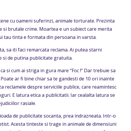
scene cu oameni suferinzi, animale torturate. Prezinta
le si brutale crime. Moartea e un subiect care merita
i tau tinta e formata din persoana in varsta.
ta, sa iti faci remarcata reclama. Ai putea starni
e si de putina publicitate gratuita.
ca si cum ai striga in gura mare “Foc !” Dar trebuie sa
Poate ar fi bine chiar sa te gandesti de 10 ori inainte
aza reclamele despre serviciile publice, care reamintesc
ri. E latura etica a publicitatii. Iar cealalta latura se
udiciilor rasiale.
ioada de publicitate socanta, prea indrazneata. Intr-o
ist. Acesta tinteste si trage in animale de dimensiuni