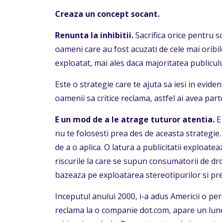
Creaza un concept socant.
Renunta la inhibitii.
Sacrifica orice pentru 
oameni care au fost acuzati de cele mai oribi
exploatat, mai ales daca majoritatea publiculu
Este o strategie care te ajuta sa iesi in eviden
oamenii sa critice reclama, astfel ai avea part
E un mod de a le atrage tuturor atentia.
E 
nu te folosesti prea des de aceasta strategie. 
de a o aplica. O latura a publicitatii exploate
riscurile la care se supun consumatorii de drogu
bazeaza pe exploatarea stereotipurilor si prej
Inceputul anului 2000, i-a adus Americii o per
reclama la o companie dot.com, apare un lunet