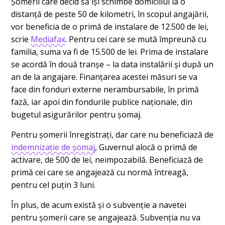
Șomerii care decid să își schimbe domiciliul la o
distanță de peste 50 de kilometri, în scopul angajării,
vor beneficia de o primă de instalare de 12.500 de lei,
scrie
Mediafax
. Pentru cei care se mută împreună cu
familia, suma va fi de 15.500 de lei. Prima de instalare
se acordă în două tranșe – la data instalării și după un
an de la angajare. Finanțarea acestei măsuri se va
face din fonduri externe nerambursabile, în primă
fază, iar apoi din fondurile publice naționale, din
bugetul asigurărilor pentru șomaj.
Pentru șomerii înregistrați, dar care nu beneficiază de
indemnizație de șomaj
, Guvernul alocă o primă de
activare, de 500 de lei, neimpozabilă. Beneficiază de
primă cei care se angajează cu normă întreagă,
pentru cel puțin 3 luni.
În plus, de acum există și o subvenție a navetei
pentru șomerii care se angajează. Subvenția nu va