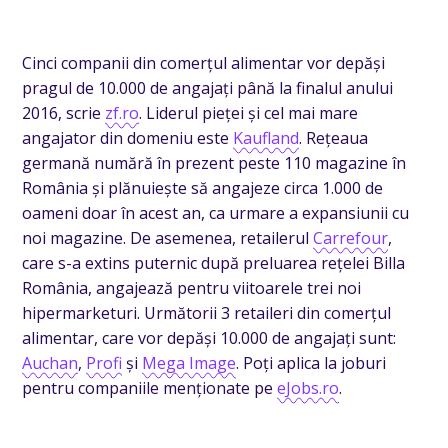
Cinci companii din comerțul alimentar vor depăși
pragul de 10.000 de angajați până la finalul anului
2016, scrie
zf.ro
. Liderul pieței și cel mai mare
angajator din domeniu este
Kaufland
.
Re
țeaua
germană numără în prezent peste 110 magazine în
România și plănuiește să angajeze circa 1.000 de
oameni doar în acest an,
ca urmare a expansiunii cu
noi magazine.
De asemenea, retailerul
Carrefour
,
care s-a extins puternic după preluarea rețelei Billa
România, angajează pentru viitoarele trei noi
hipermarketuri. Următorii 3 retaileri din comerțul
alimentar, care vor depăși 10.000 de angajați sunt:
Auchan
,
Profi
și
Mega Image
.
Poți aplica la joburi
pentru companiile menționate pe
eJobs.ro
.