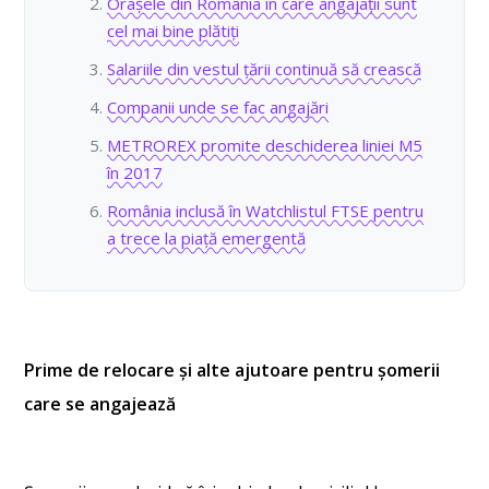
Orașele din România în care angajații sunt
cel mai bine plătiți
Salariile din vestul țării continuă să crească
Companii unde se fac angajări
METROREX promite deschiderea liniei M5
în 2017
România inclusă în Watchlistul FTSE pentru
a trece la piață emergentă
Prime de relocare și alte ajutoare pentru șomerii
care se angajează