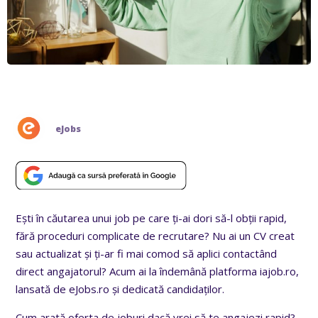
eJobs
Ești în căutarea unui job pe care ți-ai dori să-l obții rapid,
fără proceduri complicate de recrutare? Nu ai un CV creat
sau actualizat și ți-ar fi mai comod să aplici contactând
direct angajatorul? Acum ai la îndemână platforma iajob.ro,
lansată de eJobs.ro și dedicată candidaților.
Cum arată oferta de joburi dacă vrei să te angajezi rapid?