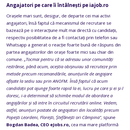
Angajatori pe care îi întâlnești pe iajob.ro
Orașele mari sunt, desigur, de departe cei mai activi
angajatori, însă faptul că mecanismul de recrutare se
bazează pe o interacțiune mult mai directă cu candidații,
respectiv posibilitatea de a fi contactați prin telefon sau
Whatsapp a generat o reacție foarte bună de răspuns din
partea angajatorilor din orașe foarte mici sau chiar din
comune.
„Tocmai pentru că se adresau unor comunități
restrânse, până acum, aceștia obișnuiau să recruteze prin
metode precum recomandările, anunțurile de angajare
afișate la sediu sau prin ANOFM. Însă faptul că acum
candidații pot ajunge foarte rapid la ei, lucru pe care și ei și-l
doresc, i-a determinat să schimbe modul de abordare a
angajărilor și să intre în circuitul recrutării online. Vedem,
astfel, anunțuri postate de angajatori din localități precum
Popești Leordeni, Florești, Ștefănești ori Câmpina”,
spune
Bogdan Badea, CEO eJobs.ro,
cea mai mare platformă