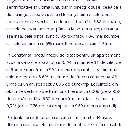
semnificative în ultima lună, dar în direcții opuse, ceea ce a
dus la îngustarea vizibilă a diferenței dintre cele două:
apartamentele vechi s-au depreciat până la 888 euro/mp,
iar cele noi s-au apreciat până la la 853 euro/mp. Chiar și
așa însă, cele dintâi sunt cu aproximativ 10% mai scumpe,
iar cele din urmă cu 6% mai ieftine decât acum 12 luni.
În Constanța, prețul mediu solicitat pentru un apartament
scos la vânzare a scăzut cu 0,2% în ultimele 31 de zile, de
la 956 de euro/mp la 954 de euro/mp util – cea din urmă
valoare este cu 6,6% mai mare decât cea consemnată în
urmă cu un an, respectiv 895 de euro/mp. Locuințele din
blocurile vechi s-au ieftinit luna trecută cu 0,2% (de la 952
de euro/mp util la 950 de euro/mp util), iar cele noi cu
0,7% (de la 976 de euro/mp util la 969 de euro/mp util).
Prețurile locuințelor au crescut cel mai mult în Brașov,
dintre toate orașele analizate de imobiliare.ro. În orașul de