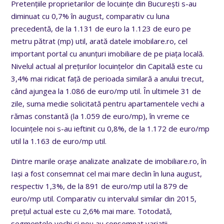
Pretențiile proprietarilor de locuințe din București s-au
diminuat cu 0,7% în august, comparativ cu luna
precedentă, de la 1.131 de euro la 1.123 de euro pe
metru pătrat (mp) util, arată datele imobilare.ro, cel
important portal cu anunțuri imobiliare de pe piața locală.
Nivelul actual al prețurilor locuințelor din Capitală este cu
3,4% mai ridicat față de perioada similară a anului trecut,
când ajungea la 1.086 de euro/mp util. În ultimele 31 de
zile, suma medie solicitată pentru apartamentele vechi a
rămas constantă (la 1.059 de euro/mp), în vreme ce
locuințele noi s-au ieftinit cu 0,8%, de la 1.172 de euro/mp
util la 1.163 de euro/mp util.
Dintre marile orașe analizate analizate de imobiliare.ro, în
Iași a fost consemnat cel mai mare declin în luna august,
respectiv 1,3%, de la 891 de euro/mp util la 879 de
euro/mp util. Comparativ cu intervalul similar din 2015,
prețul actual este cu 2,6% mai mare. Totodată,
segmentele vechi și nou au consemnat variații